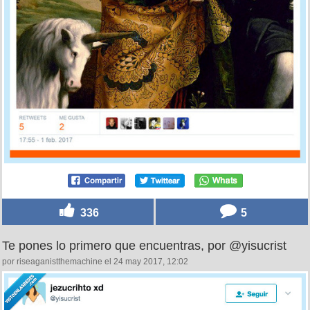
336
5
Te pones lo primero que encuentras, por @yisucrist
por riseaganistthemachine el 24 may 2017, 12:02