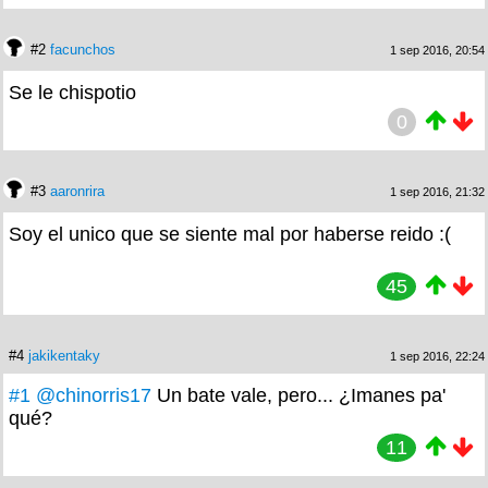
#2
facunchos
1 sep 2016, 20:54
Se le chispotio
0
#3
aaronrira
1 sep 2016, 21:32
Soy el unico que se siente mal por haberse reido :(
45
#4
jakikentaky
1 sep 2016, 22:24
#1
@chinorris17
Un bate vale, pero... ¿Imanes pa'
qué?
11