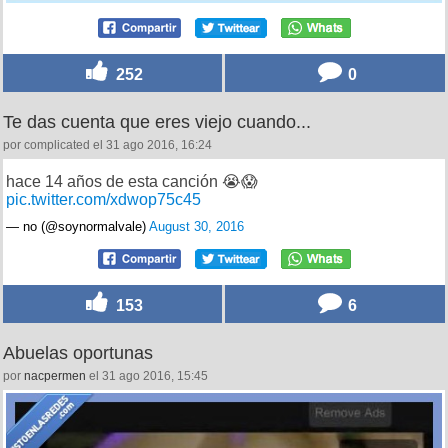
252
0
Te das cuenta que eres viejo cuando...
por complicated el 31 ago 2016, 16:24
hace 14 años de esta canción 😭😱
pic.twitter.com/xdwop75c45
— no (@soynormalvale)
August 30, 2016
153
6
Abuelas oportunas
por
nacpermen
el 31 ago 2016, 15:45