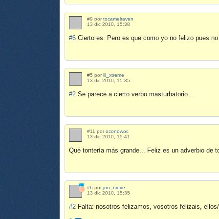
#9 por
tocamelraven
13 dic 2010, 15:38
#6
Cierto es. Pero es que como yo no felizo pues no 
#5 por
lil_xtreme
13 dic 2010, 15:35
#2
Se parece a cierto verbo masturbatorio...
#11 por
oconowoc
13 dic 2010, 15:41
Qué tontería más grande... Feliz es un adverbio de to
#6 por
jon_nieve
13 dic 2010, 15:35
#2
Falta: nosotros felizamos, vosotros felizais, ellos/