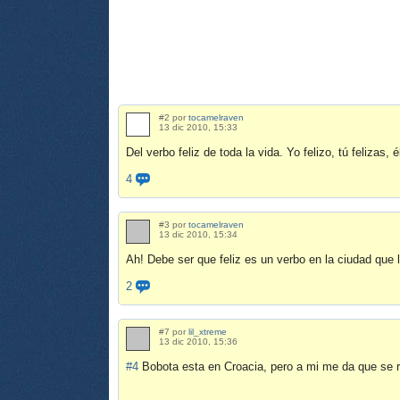
#2 por
tocamelraven
13 dic 2010, 15:33
Del verbo feliz de toda la vida. Yo felizo, tú felizas, él
4
#3 por
tocamelraven
13 dic 2010, 15:34
Ah! Debe ser que feliz es un verbo en la ciudad que l
2
#7 por
lil_xtreme
13 dic 2010, 15:36
#4
Bobota esta en Croacia, pero a mi me da que se r