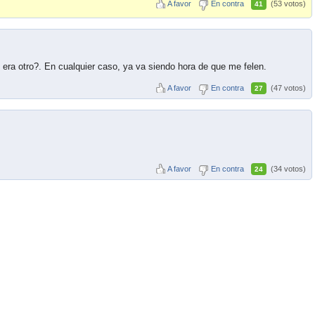
A favor
En contra
(53 votos)
41
se era otro?. En cualquier caso, ya va siendo hora de que me felen.
A favor
En contra
(47 votos)
27
A favor
En contra
(34 votos)
24