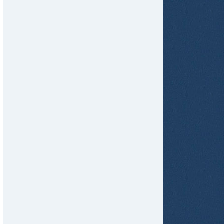
tir
ame