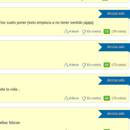
destacado
los suelo poner (esto empieza a no tener sentido jajaja)
A favor
En contra
(78 votos)
72
destacado
A favor
En contra
(73 votos)
55
destacado
da la vida...
A favor
En contra
(79 votos)
47
destacado
ellas felizan