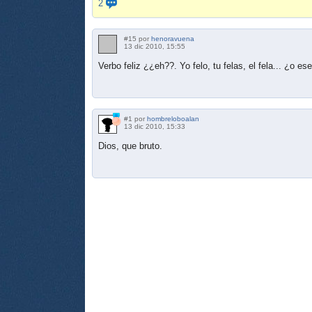
2
#15 por
henoravuena
13 dic 2010, 15:55
Verbo feliz ¿¿eh??. Yo felo, tu felas, el fela... ¿o e
#1 por
hombreloboalan
13 dic 2010, 15:33
Dios, que bruto.