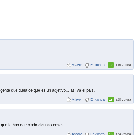
A favor
En contra
(45 votos)
19
gente que duda de que es un adjetivo... asi va el pais.
A favor
En contra
(20 votos)
18
ce que le han cambiado algunas cosas...
A favor
En contra
(24 votos)
18