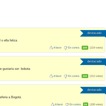
destacado
 o ella feliza.
A favor
En contra
(219 votos)
209
destacado
e gustaría ser: bobota
A favor
En contra
(212 votos)
202
destacado
eferia a Bogotá.
A favor
En contra
(100 votos)
84