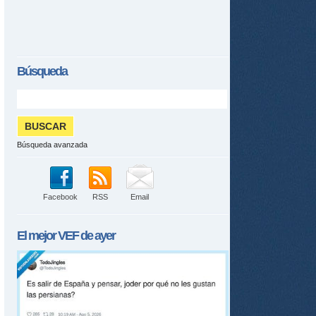
Búsqueda
Búsqueda avanzada
Facebook
RSS
Email
El mejor
VEF
de ayer