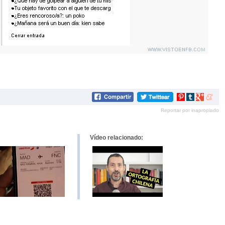
Compartir
Compartir
Compartir
Compar
en
en
en
en
Reportar por inapropiado
Pinterest
tumblr
Google+
mene
Vídeo relacionado: