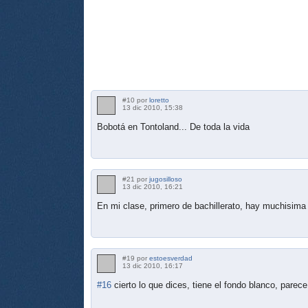
#10 por
loretto
13 dic 2010, 15:38
Bobotá en Tontoland... De toda la vida
#21 por
jugosilloso
13 dic 2010, 16:21
En mi clase, primero de bachillerato, hay muchisima 
#19 por
estoesverdad
13 dic 2010, 16:17
#16
cierto lo que dices, tiene el fondo blanco, pare