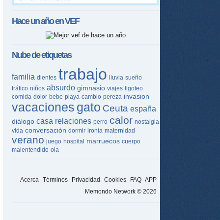
Hace un año en
VEF
Nube de etiquetas
trabajo
familia
dientes
lluvia
sueño
absurdo
gimnasio
tráfico
niños
viajes
ligoteo
invasion
comida
dolor
bebe
playa
cambio
pereza
vacaciones
gato
Ceuta
españa
calor
casa
relaciones
diálogo
perro
nostalgia
conversación
vida
dormir
ironía
maternidad
verano
marruecos
juego
hospital
cuerpo
malentendido
ola
Acerca
Términos
Privacidad
Cookies
FAQ
APP
Memondo Network © 2026