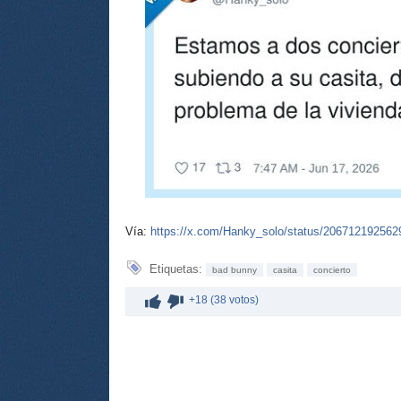
Vía:
https://x.com/Hanky_solo/status/20671219256
Etiquetas:
bad bunny
casita
concierto
+18 (38 votos)