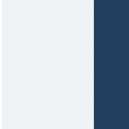
tir
ame