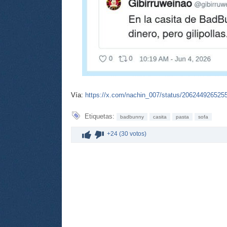
Vía:
https://x.com/nachin_007/status/206244926525
Etiquetas:
badbunny
casita
pasta
sofa
+24 (30 votos)