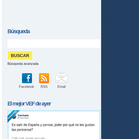
Búsqueda
Búsqueda avanzada
Facebook
RSS
Email
El mejor
VEF
de ayer