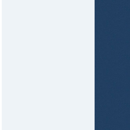
tir
ame