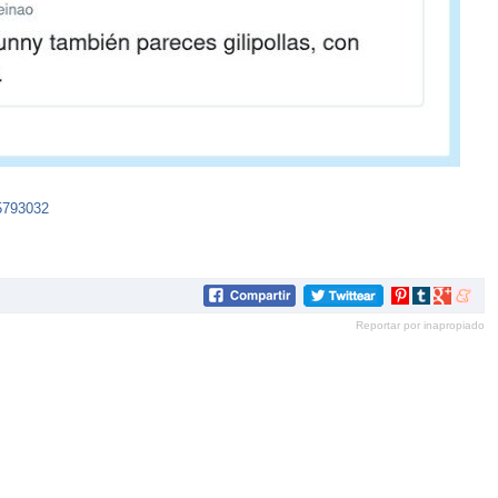
5793032
Compartir
Compartir
Compartir
Compar
en
en
en
en
Reportar por inapropiado
Pinterest
tumblr
Google+
mene