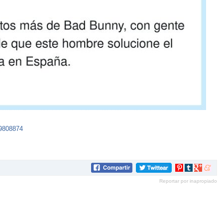
29808874
Compartir
Compartir
Compartir
Compar
en
en
en
en
Reportar por inapropiado
Pinterest
tumblr
Google+
mene