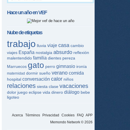
Hace un año en
VEF
Nube de etiquetas
trabajo
casa
viaje
lluvia
cambio
absurdo
España
viajes
nostalgia
reflexión
familia
malentendido
dientes
pereza
gato
gimnasio
Marruecos
perro
ironía
verano
comida
dormir
sueño
maternidad
calor
conversación
hospital
niños
relaciones
vacaciones
siesta
clase
diálogo
dolor
juego
eclipse
vida
dinero
bebe
ligoteo
Acerca
Términos
Privacidad
Cookies
FAQ
APP
Memondo Network © 2026