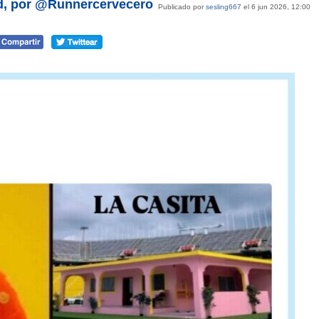
ad, por @Runnercervecero
Publicado por
sesling667
el 6 jun 2026, 12:00