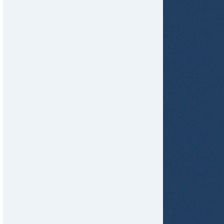
tir
ame