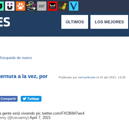
ÚLTIMOS
LOS MEJORES
Búsqueda de nuevo
ernura a la vez, por
Publicado por
michaelbuble
el 10 abr 2021, 13:30
a gente está viviendo
pic.twitter.com/FXOB847ws4
army (@ceciarmy)
April 7, 2021