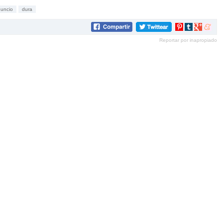
uncio
dura
Compartir
Compartir
Compartir
Compar
en
en
en
en
Reportar por inapropiado
Pinterest
tumblr
Google+
mene