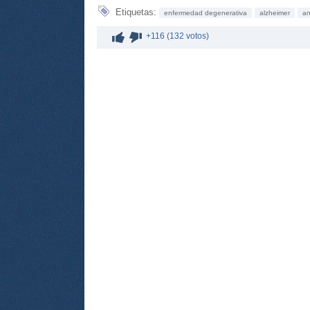
Etiquetas:
enfermedad degenerativa
alzheimer
an
+116 (132 votos)