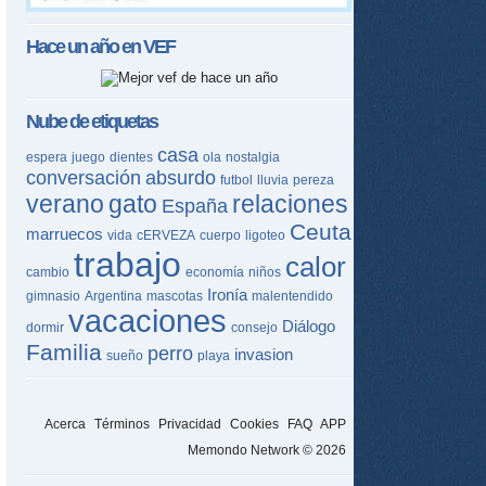
Hace un año en
VEF
Nube de etiquetas
casa
espera
juego
dientes
ola
nostalgia
conversación
absurdo
futbol
lluvia
pereza
verano
gato
relaciones
España
Ceuta
marruecos
vida
cERVEZA
cuerpo
ligoteo
trabajo
calor
cambio
economía
niños
Ironía
gimnasio
Argentina
mascotas
malentendido
vacaciones
Diálogo
dormir
consejo
Familia
perro
invasion
sueño
playa
Acerca
Términos
Privacidad
Cookies
FAQ
APP
Memondo Network © 2026