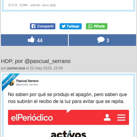
44
3
HDP, por @pascual_serrano
por
javisecasa
el 22 may 2025, 15:00