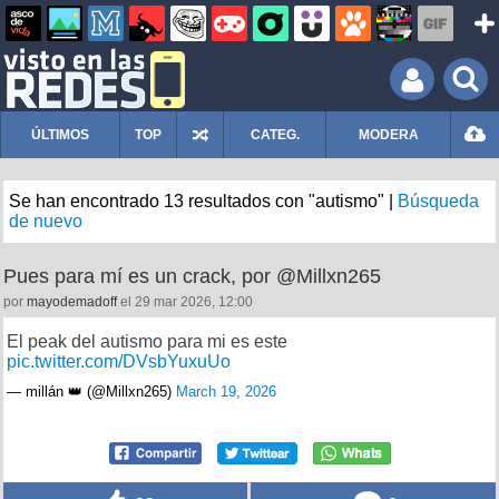
ÚLTIMOS
TOP
CATEG.
MODERA
Se han encontrado 13 resultados con "autismo" |
Búsqueda
de nuevo
Pues para mí es un crack, por @Millxn265
por
mayodemadoff
el 29 mar 2026, 12:00
El peak del autismo para mi es este
pic.twitter.com/DVsbYuxuUo
— millán 👑 (@Millxn265)
March 19, 2026