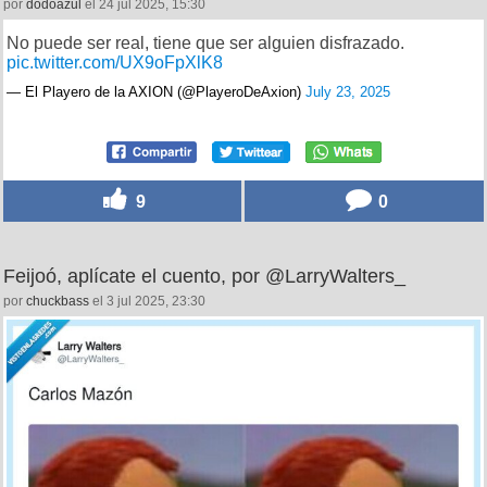
por
dodoazul
el 24 jul 2025, 15:30
No puede ser real, tiene que ser alguien disfrazado.
pic.twitter.com/UX9oFpXlK8
— El Playero de la AXION (@PlayeroDeAxion)
July 23, 2025
9
0
Feijoó, aplícate el cuento, por @LarryWalters_
por
chuckbass
el 3 jul 2025, 23:30