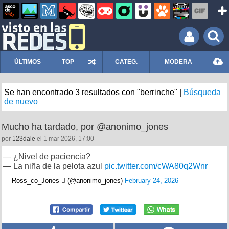
ÚLTIMOS
TOP
CATEG.
MODERA
Se han encontrado 3 resultados con "berrinche" |
Búsqueda
de nuevo
Mucho ha tardado, por @anonimo_jones
por
123dale
el 1 mar 2026, 17:00
— ¿Nivel de paciencia?
— La niña de la pelota azul
pic.twitter.com/cWA80q2Wnr
— Ross_co_Jones  (@anonimo_jones)
February 24, 2026