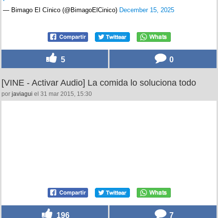
— Bimago El Cínico (@BimagoElCinico)
December 15, 2025
5
0
[VINE - Activar Audio] La comida lo soluciona todo
por
javiagui
el 31 mar 2015, 15:30
196
7