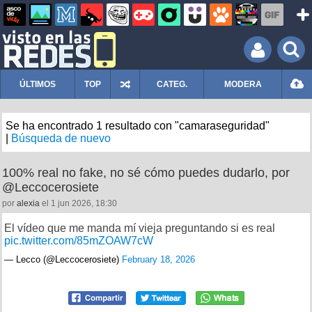
ÚLTIMOS
TOP
CATEG.
MODERA
Se ha encontrado 1 resultado con "camaraseguridad"
|
Búsqueda de nuevo
100% real no fake, no sé cómo puedes dudarlo, por
@Leccocerosiete
por
alexia
el 1 jun 2026, 18:30
El vídeo que me manda mí vieja preguntando si es real
pic.twitter.com/85mZOAW7cW
— Lecco (@Leccocerosiete)
February 18, 2026