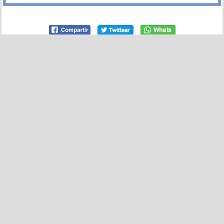
108
1
SIGUIENTES »