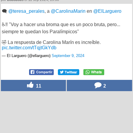
🗨️
@teresa_perales
, a
@CarolinaMarin
en
@ElLarguero
♿️‼️ "Voy a hacer una broma que es un poco bruta, pero...
siempre te quedan los Paralímpicos"
🤣 La respuesta de Carolina Marín es increíble.
pic.twitter.com/tTqjtGkYdb
— El Larguero (@ellarguero)
September 9, 2024
11
2