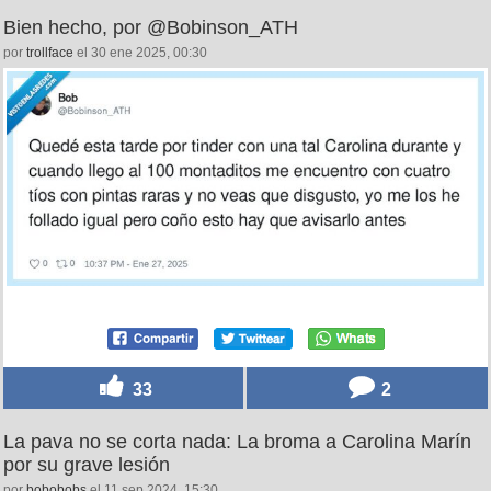
Bien hecho, por @Bobinson_ATH
por
trollface
el 30 ene 2025, 00:30
33
2
La pava no se corta nada: La broma a Carolina Marín
por su grave lesión
por
bobobobs
el 11 sep 2024, 15:30