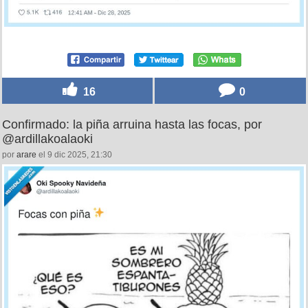
16
0
Confirmado: la piña arruina hasta las focas, por
@ardillakoalaoki
por
arare
el 9 dic 2025, 21:30