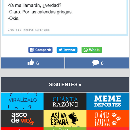
6
0
SIGUIENTES »