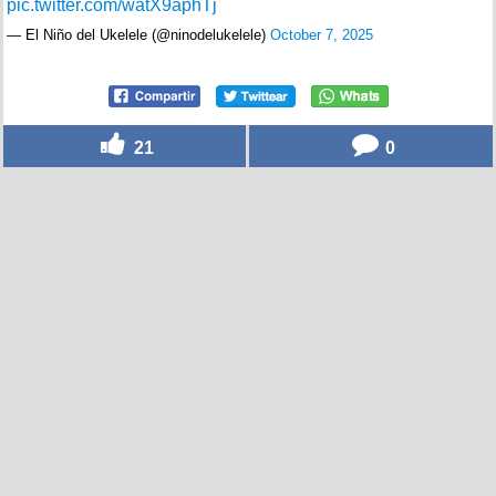
pic.twitter.com/watX9aphTj
— El Niño del Ukelele (@ninodelukelele)
October 7, 2025
21
0