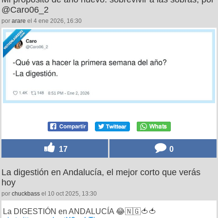
@Caro06_2
por
arare
el 4 ene 2026, 16:30
17
0
La digestión en Andalucía, el mejor corto que verás
hoy
por
chuckbass
el 10 oct 2025, 13:30
La DIGESTIÓN en ANDALUCÍA 😂🇳🇬🍅🍅