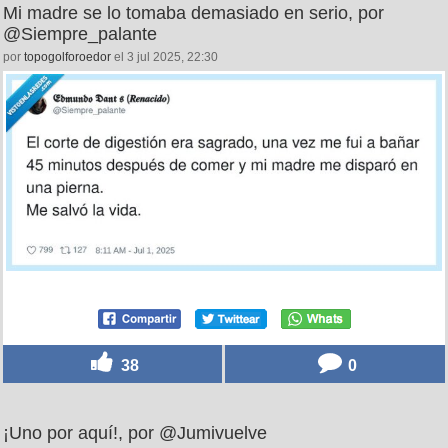
Mi madre se lo tomaba demasiado en serio, por
@Siempre_palante
por
topogolforoedor
el 3 jul 2025, 22:30
38
0
¡Uno por aquí!, por @Jumivuelve