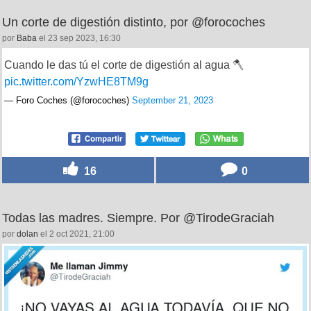
Un corte de digestión distinto, por @forocoches
por
Baba
el 23 sep 2023, 16:30
Cuando le das tú el corte de digestión al agua 🪓
pic.twitter.com/YzwHE8TM9g
— Foro Coches (@forocoches)
September 21, 2023
16
0
Todas las madres. Siempre. Por @TirodeGraciah
por
dolan
el 2 oct 2021, 21:00