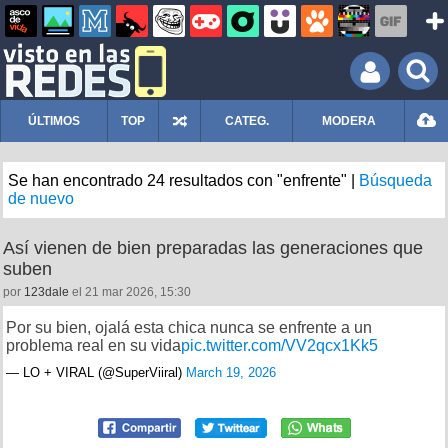
ÚLTIMOS
TOP
CATEG.
MODERA
Se han encontrado 24 resultados con "enfrente" |
Búsqueda
de nuevo
Así vienen de bien preparadas las generaciones que
suben
por
123dale
el 21 mar 2026, 15:30
Por su bien, ojalá esta chica nunca se enfrente a un
problema real en su vida
pic.twitter.com/VV2qcx1Kk5
— LO + VIRAL (@SuperViiral)
March 19, 2026