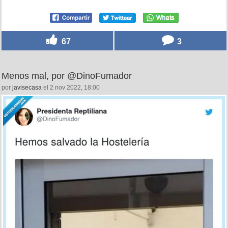
67
3
Menos mal, por @DinoFumador
por
javisecasa
el 2 nov 2022, 18:00