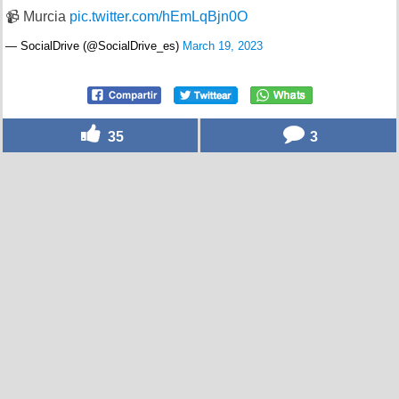
📹 Murcia
pic.twitter.com/hEmLqBjn0O
— SocialDrive (@SocialDrive_es)
March 19, 2023
35
3