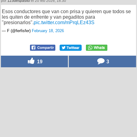
por
123despasito
el 20 feb 2026, 18:30
Esos conductores que van con prisa y quieren que todos se
les quiten de enfrente y van pegaditos para
"presionarlos".
pic.twitter.com/mPrqLEz43S
— F (@ferfisfer)
February 18, 2026
19
3