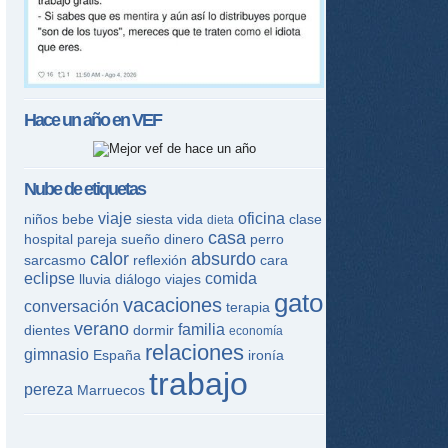
Hace un año en
VEF
Nube de etiquetas
viaje
oficina
niños
bebe
siesta
vida
clase
dieta
casa
hospital
pareja
sueño
dinero
perro
calor
absurdo
sarcasmo
reflexión
cara
eclipse
comida
lluvia
diálogo
viajes
gato
vacaciones
conversación
terapia
verano
familia
dientes
dormir
economía
relaciones
gimnasio
España
ironía
trabajo
pereza
Marruecos