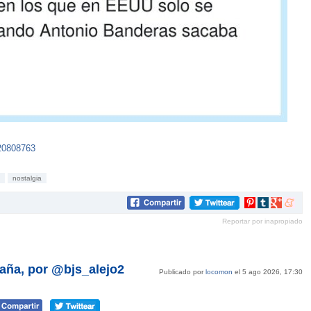
720808763
nostalgia
Compartir
Compartir
Compartir
Compar
en
en
en
en
Reportar por inapropiado
Pinterest
tumblr
Google+
mene
aña, por @bjs_alejo2
Publicado por
locomon
el 5 ago 2026, 17:30