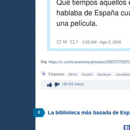
Vía:
https://x.com/cansinoroyal/status/2083727535
Etiquetas:
EEUU
España
Banderas
actualidad
+30 (42 votos)
La biblioteca más basada de Esp
0