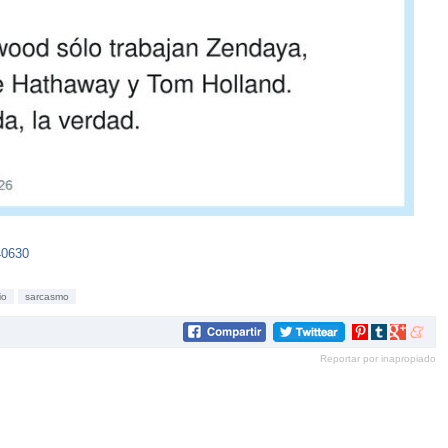
40630
io
sarcasmo
Compartir
Compartir
Compartir
Compar
en
en
en
en
Reportar por inapropiado
Pinterest
tumblr
Google+
mene