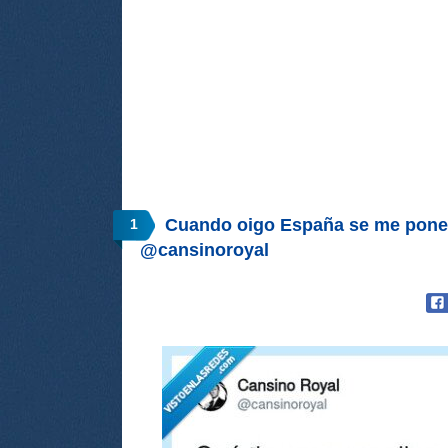
Cuando oigo España se me ponen
1
@cansinoroyal