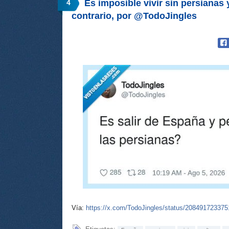
Es imposible vivir sin persianas
4
contrario, por @TodoJingles
Vía:
https://x.com/TodoJingles/status/20849172337