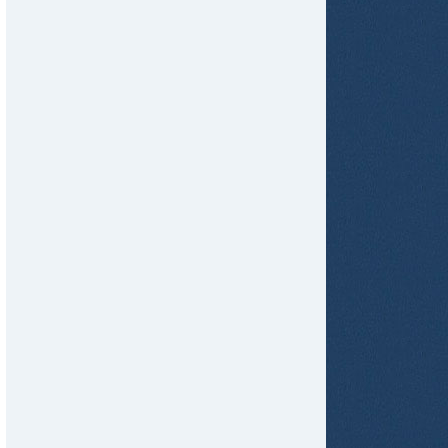
tir
ame