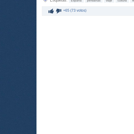
Etiquetas:
España
persianas
viaje
cultura
r
+65 (73 votos)