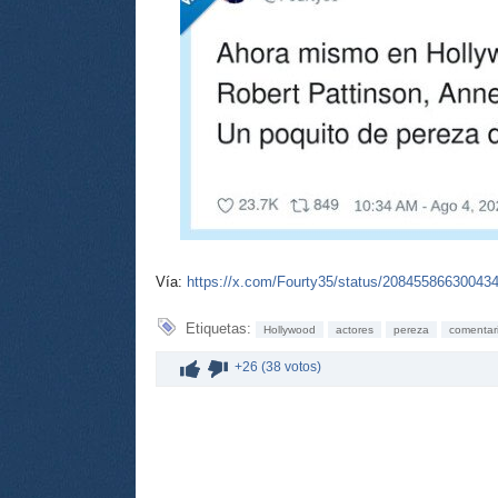
Vía:
https://x.com/Fourty35/status/20845586630043
Etiquetas:
Hollywood
actores
pereza
comentar
+26 (38 votos)