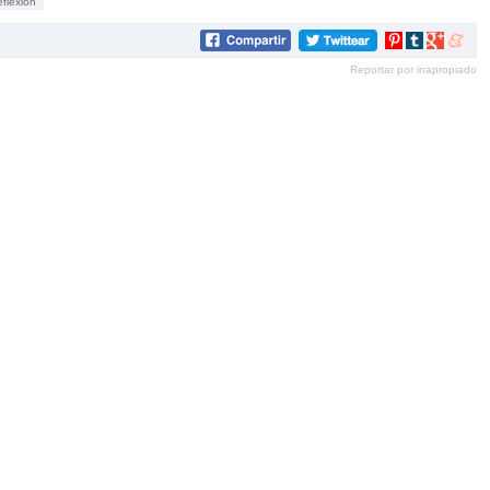
eflexión
Compartir
Compartir
Compartir
Compar
en
en
en
en
Reportar por inapropiado
Pinterest
tumblr
Google+
mene