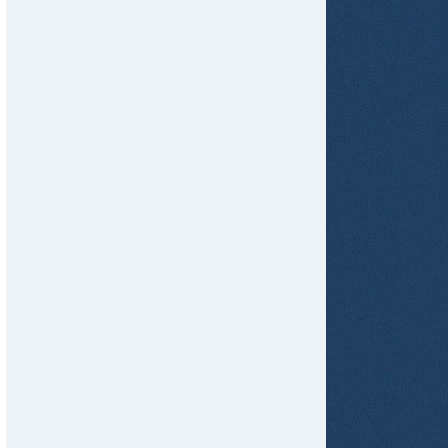
tir
ame