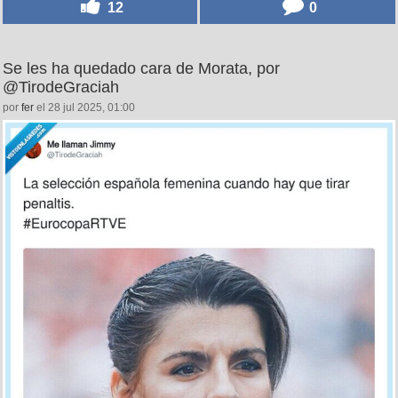
12
0
Se les ha quedado cara de Morata, por
@TirodeGraciah
por
fer
el 28 jul 2025, 01:00