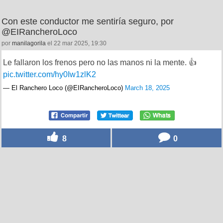
Con este conductor me sentiría seguro, por
@EIRancheroLoco
por
manilagorila
el 22 mar 2025, 19:30
Le fallaron los frenos pero no las manos ni la mente. 👍
pic.twitter.com/hy0Iw1zlK2
— El Ranchero Loco (@EIRancheroLoco)
March 18, 2025
8
0