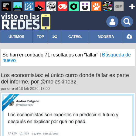
ÚLTIMOS
TOP
CATEG.
MODERA
Se han encontrado 71 resultados con "fallar" |
Búsqueda de
nuevo
Los economistas: el único curro donde fallar es parte
del informe, por @moleskine32
por
erre
el 18 feb 2026, 18:00