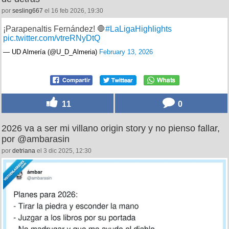
por
sesling667
el 16 feb 2026, 19:30
¡Parapenaltis Fernández! 🛑
#LaLigaHighlights
pic.twitter.com/vtreRNyDtQ
— UD Almería (@U_D_Almeria)
February 13, 2026
11
0
2026 va a ser mi villano origin story y no pienso fallar,
por @ambarasin
por
detriana
el 3 dic 2025, 12:30