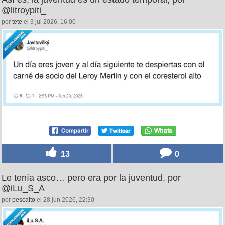
@litroypiti_
por
tete
el 3 jul 2026, 16:00
13
0
Le tenía asco… pero era por la juventud, por
@iLu_S_A
por
pescaito
el 28 jun 2026, 22:30