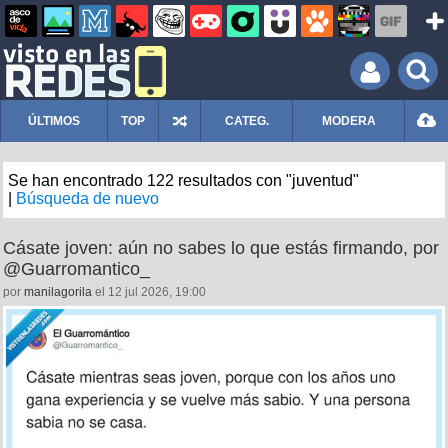
ÚLTIMOS
TOP
CATEG.
MODERA
Se han encontrado 122 resultados con "juventud"
|
Búsqueda de nuevo
Cásate joven: aún no sabes lo que estás firmando, por
@Guarromantico_
por
manilagorila
el 12 jul 2026, 19:00