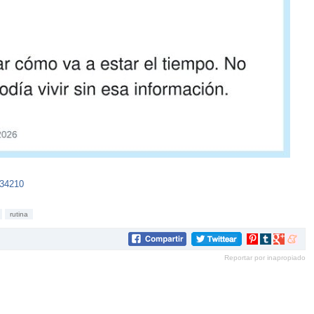
134210
rutina
Compartir
Compartir
Compartir
Compar
en
en
en
en
Reportar por inapropiado
Pinterest
tumblr
Google+
mene