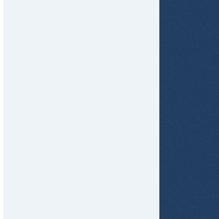
tir
ame