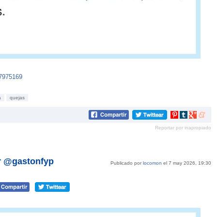
87975169
a
quejas
Compartir
Compartir
Compartir
Compar
en
en
en
en
Reportar por inapropiado
Pinterest
tumblr
Google+
mene
or @gastonfyp
Publicado por
locomon
el 7 may 2026, 19:30