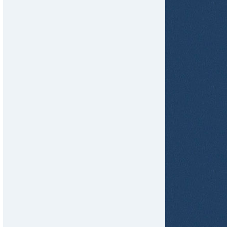
tir
ame