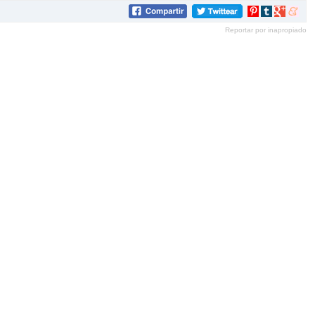
Compartir
Compartir
Compartir
Compar
en
en
en
en
Reportar por inapropiado
Pinterest
tumblr
Google+
mene