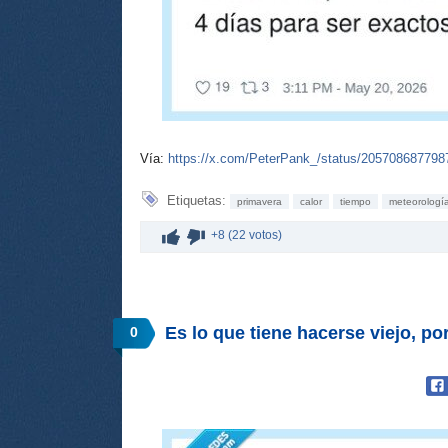
Vía:
https://x.com/PeterPank_/status/20570868779
Etiquetas:
primavera
calor
tiempo
meteorologí
+8 (22 votos)
Es lo que tiene hacerse viejo, p
0