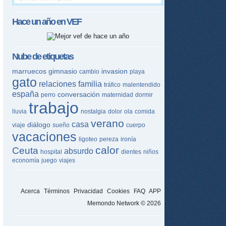
Hace un año en
VEF
Nube de etiquetas
marruecos
gimnasio
invasion
cambio
playa
gato
relaciones
familia
tráfico
malentendido
españa
conversación
perro
maternidad
dormir
trabajo
lluvia
nostalgia
dolor
ola
comida
verano
casa
diálogo
viaje
sueño
cuerpo
vacaciones
ligoteo
pereza
ironía
calor
Ceuta
absurdo
hospital
dientes
niños
economía
juego
viajes
Acerca
Términos
Privacidad
Cookies
FAQ
APP
Memondo Network © 2026