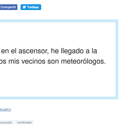
054853
versación
confirmado