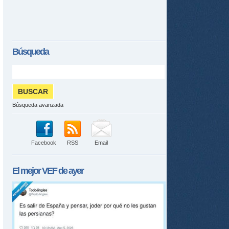
Búsqueda
Búsqueda avanzada
Facebook
RSS
Email
El mejor
VEF
de ayer