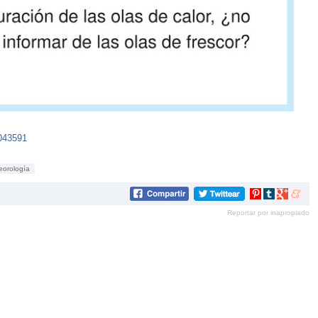
043591
eorología
Compartir
Compartir
Compartir
Compar
en
en
en
en
Reportar por inapropiado
Pinterest
tumblr
Google+
mene