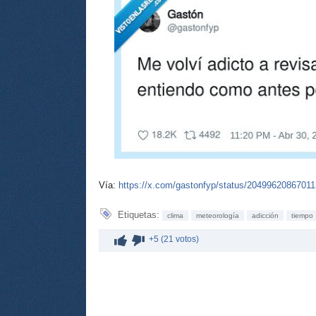
Vía:
https://x.com/gastonfyp/status/2049962086701
Etiquetas:
clima
meteorología
adicción
tiempo
+5 (21 votos)