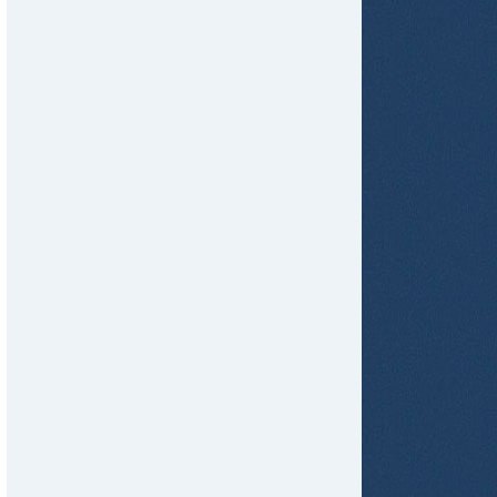
tir
ame