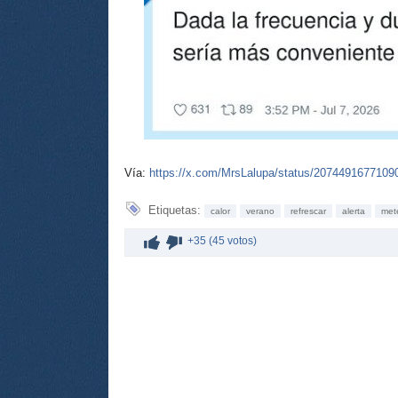
Vía:
https://x.com/MrsLalupa/status/2074491677109
Etiquetas:
calor
verano
refrescar
alerta
met
+35 (45 votos)