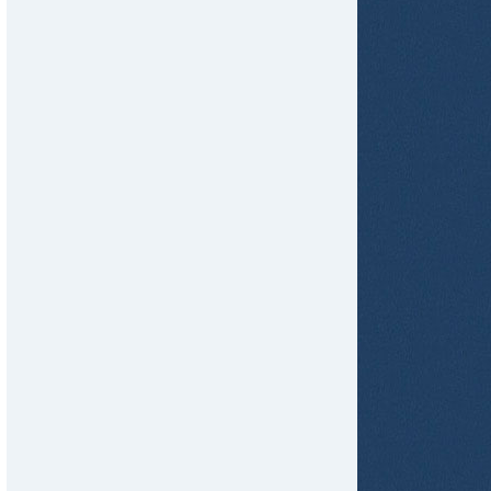
tir
ame