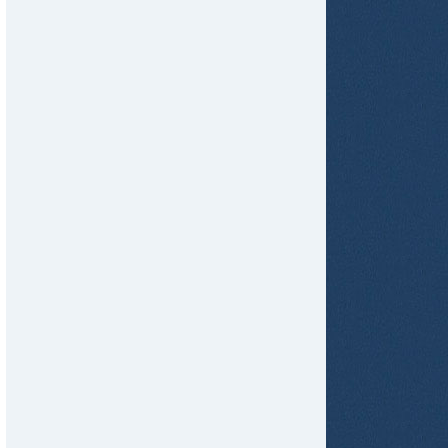
tir
ame