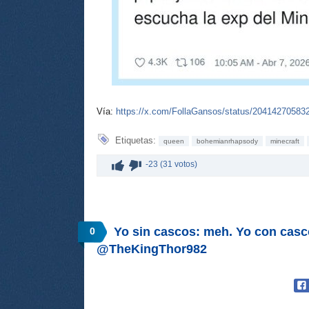
Vía:
https://x.com/FollaGansos/status/2041427058
Etiquetas:
queen
bohemianrhapsody
minecraft
-23 (31 votos)
Yo sin cascos: meh. Yo con casco
0
@TheKingThor982