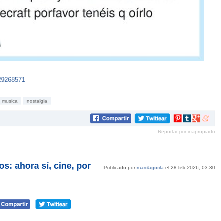
329268571
musica
nostalgia
Compartir
Compartir
Compartir
Compar
en
en
en
en
Reportar por inapropiado
Pinterest
tumblr
Google+
mene
s: ahora sí, cine, por
Publicado por
manilagorila
el 28 feb 2026, 03:30