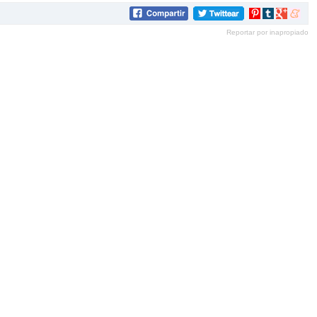
Compartir
Compartir
Compartir
Compar
en
en
en
en
Reportar por inapropiado
Pinterest
tumblr
Google+
mene