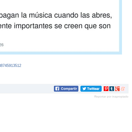
738745913512
Compartir
Compartir
Compartir
Compar
en
en
en
en
Reportar por inapropiado
Pinterest
tumblr
Google+
mene