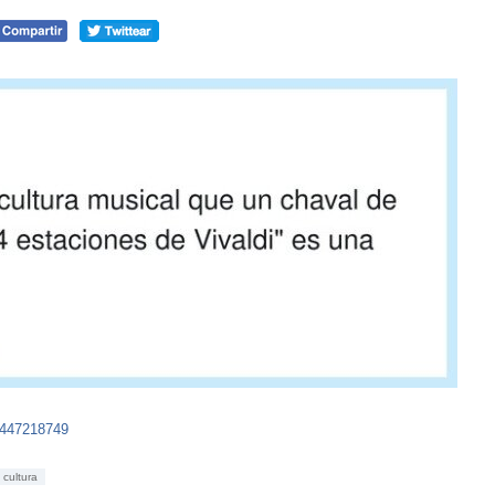
4447218749
cultura