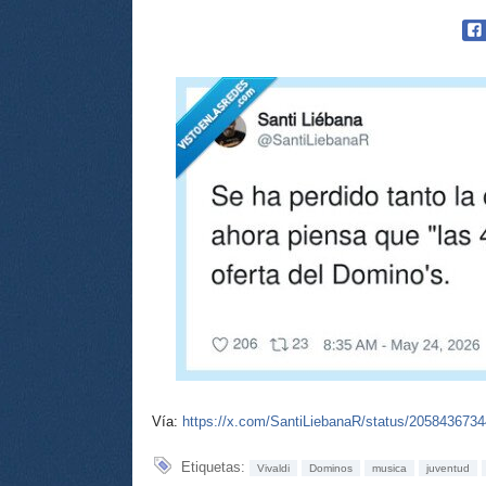
Vía:
https://x.com/SantiLiebanaR/status/205843673
Etiquetas:
Vivaldi
Dominos
musica
juventud