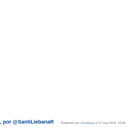
x1, por @SantiLiebanaR
Publicado por
chuckbass
el 27 may 2026, 23:30