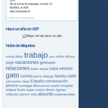
Hace un año en
VEF
Nube de etiquetas
trabajo
ironía
dolor
niños
oficina
cara
vacaciones
viaje
gimnasio
relaciones
casa
verano
bebe
siesta
gato
calor
comida
familia
perro
diálogo
España
conversación
sarcasmo
clase
pereza
nostalgia
Marruecos
sueño
hospital
eclipse
lluvia
viajes
dinero
ligoteo
botella
absurdo
reflexión
dormir
vida
malentendido