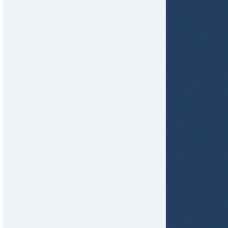
tir
ame