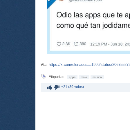
Vía:
https://x.com/elenadesaa1999/status/2067552
Etiquetas:
apps
movil
musica
+21 (39 votos)