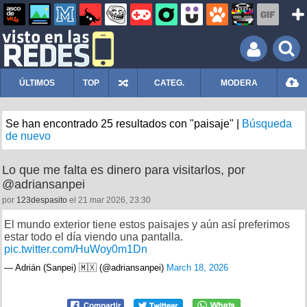
ÚLTIMOS
TOP
CATEG.
MODERA
Se han encontrado 25 resultados con "paisaje" |
Búsqueda
de nuevo
Lo que me falta es dinero para visitarlos, por
@adriansanpei
por
123despasito
el 21 mar 2026, 23:30
El mundo exterior tiene estos paisajes y aún así preferimos
estar todo el día viendo una pantalla.
pic.twitter.com/HuWoy0m1Dn
— Adrián (Sanpei) 🇲🇽 (@adriansanpei)
March 18, 2026