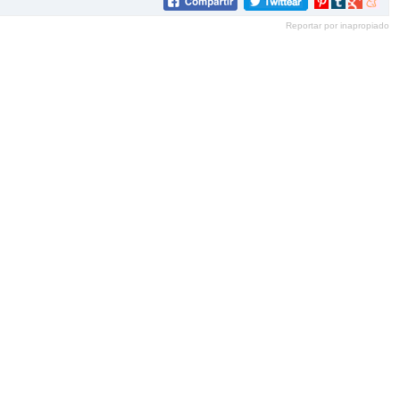
Compartir
Compartir
Compartir
Compar
en
en
en
en
Reportar por inapropiado
Pinterest
tumblr
Google+
mene