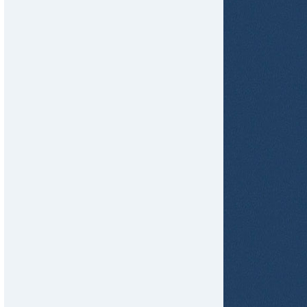
tir
ame