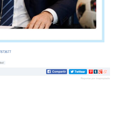
67873677
tbol
Compartir
Compartir
Compartir
Compar
en
en
en
en
Reportar por inapropiado
Pinterest
tumblr
Google+
mene