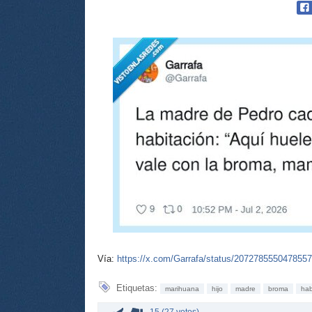
Vía:
https://x.com/Garrafa/status/207278555047855
Etiquetas:
marihuana
hijo
madre
broma
hab
-15 (27 votos)