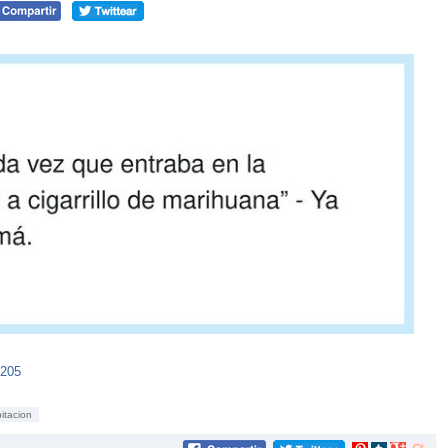
7205
itacion