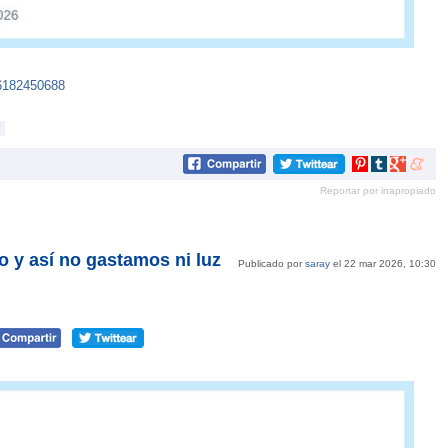
6182450688
Compartir
Compartir
Compartir
Compar
en
en
en
en
Reportar por inapropiado
Pinterest
tumblr
Google+
mene
o y así no gastamos ni luz
Publicado por
saray
el 22 mar 2026, 10:30