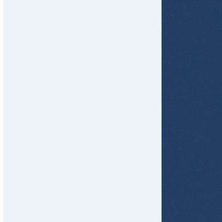
tir
ame