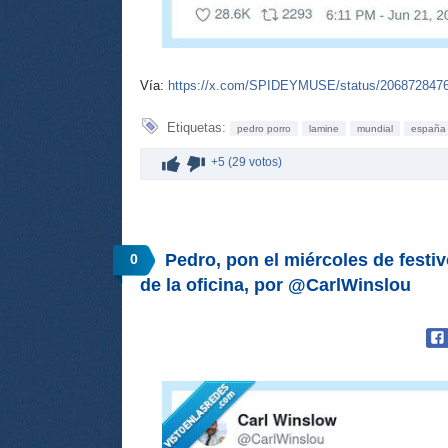
Vía:
https://x.com/SPIDEYMUSE/status/206872847
Etiquetas:
pedro porro
lamine
mundial
españa
+5 (29 votos)
Pedro, pon el miércoles de festiv
0
de la oficina, por @CarlWinslou