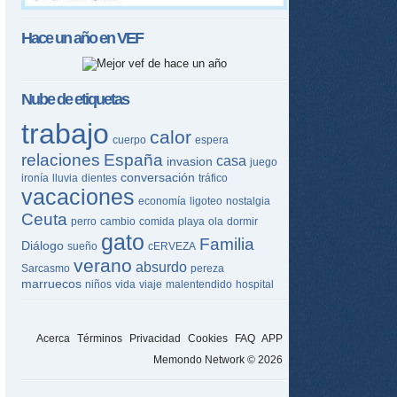
Hace un año en
VEF
Nube de etiquetas
trabajo
calor
cuerpo
espera
relaciones
España
casa
invasion
juego
conversación
ironía
lluvia
dientes
tráfico
vacaciones
economía
ligoteo
nostalgia
Ceuta
perro
cambio
comida
playa
ola
dormir
gato
Familia
Diálogo
sueño
cERVEZA
verano
absurdo
Sarcasmo
pereza
marruecos
niños
vida
viaje
malentendido
hospital
Acerca
Términos
Privacidad
Cookies
FAQ
APP
Memondo Network © 2026