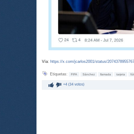
Vía:
https://x.com/jcarlos2001/status/20743789557
Etiquetas:
FIFA
Sánchez
llamada
tarjeta
fú
+4 (34 votos)