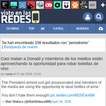
ÚLTIMOS
TOP
CATEG.
MODERA
Se han encontrado 108 resultados con "periodismo"
|
Búsqueda de nuevo
Casi matan a Donald y miembros de los medios están
aprovechando la oportunidad para robar botellas de
vino
por
saray
el 27 abr 2026, 15:30
The President almost just got assassinated and members of
the media are using the opportunity to steal bottles of wine.
You don’t hate them enough!
pic.twitter.com/M2hEwx6tIr
— Matt Wallace (@MattWallace888)
April 26, 2026