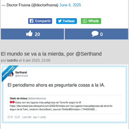
Cuando te regalan el título de periodismo en la tómbola
por
123despasito
el 9 jun 2025, 15:30
Podría ser el tráiler de "Loca Academia de Periodistas" 🤣🤣
🤣
pic.twitter.com/dVGBMSf08n
— Doctor Frusna (@doctorfrusna)
June 6, 2025
20
0
El mundo se va a la mierda, por @Serthand
por
ladeflix
el 9 abr 2025, 13:00