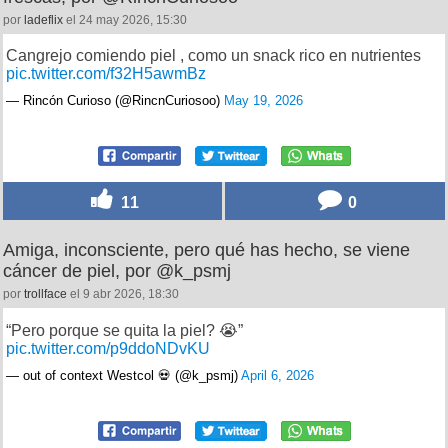
por
ladeflix
el 24 may 2026, 15:30
Cangrejo comiendo piel , como un snack rico en nutrientes
pic.twitter.com/f32H5awmBz
— Rincón Curioso (@RincnCuriosoo)
May 19, 2026
11
0
Amiga, inconsciente, pero qué has hecho, se viene
cáncer de piel, por @k_psmj
por
trollface
el 9 abr 2026, 18:30
“Pero porque se quita la piel? 😭”
pic.twitter.com/p9ddoNDvKU
— out of context Westcol 💀 (@k_psmj)
April 6, 2026