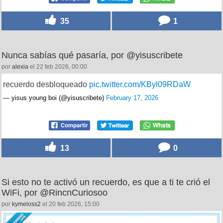
35
1
Nunca sabías qué pasaría, por @yisuscribete
por
alexia
el 22 feb 2026, 00:00
recuerdo desbloqueado
pic.twitter.com/KByl09RDaW
— yisus young boi (@yisuscribete)
February 17, 2026
13
0
Si esto no te activó un recuerdo, es que a ti te crió el
WiFi, por @RincnCuriosoo
por
kymeloss2
el 20 feb 2026, 15:00