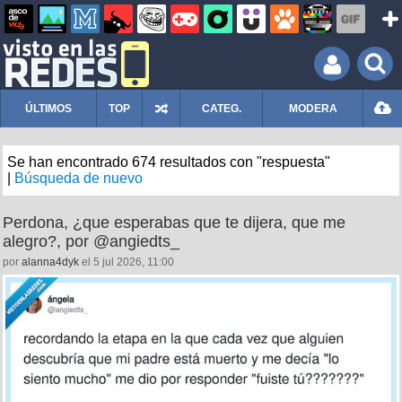
ÚLTIMOS
TOP
CATEG.
MODERA
Se han encontrado 674 resultados con "respuesta"
|
Búsqueda de nuevo
Perdona, ¿que esperabas que te dijera, que me
alegro?, por @angiedts_
por
alanna4dyk
el 5 jul 2026, 11:00