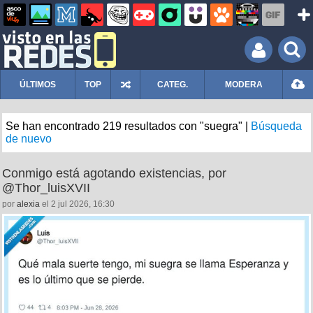
ÚLTIMOS
TOP
CATEG.
MODERA
Se han encontrado 219 resultados con "suegra" |
Búsqueda
de nuevo
Conmigo está agotando existencias, por
@Thor_luisXVII
por
alexia
el 2 jul 2026, 16:30