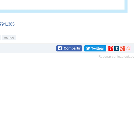
07941385
mundo
Compartir
Compartir
Compartir
Compar
en
en
en
en
Reportar por inapropiado
Pinterest
tumblr
Google+
mene