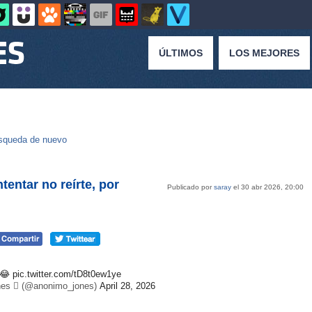
ÚLTIMOS
LOS MEJORES
squeda de nuevo
entar no reírte, por
Publicado por
saray
el 30 abr 2026, 20:00
😂
pic.twitter.com/tD8t0ew1ye
es  (@anonimo_jones)
April 28, 2026