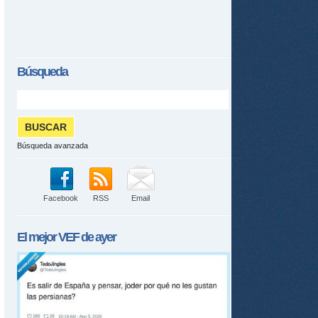
Búsqueda
Búsqueda avanzada
Facebook
RSS
Email
El mejor
VEF
de ayer