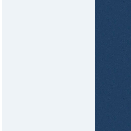
tir
ame