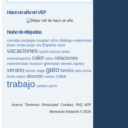
Hace un año en
VEF
Nube de etiquetas
comida
diálogo
nostalgia
hospital
niños
maternidad
España
playa
ceuta
juego
ola
clase
vacaciones
sueño
pereza
bebe
calor
relaciones
conversación
dolor
gimnasio
malentendido
invasion
dientes
ligoteo
gato
verano
familia
viaje
dormir
vida
ironía
absurdo
casa
lluvia
viajes
cuerpo
trabajo
cambio
perro
Acerca
Términos
Privacidad
Cookies
FAQ
APP
Memondo Network © 2026