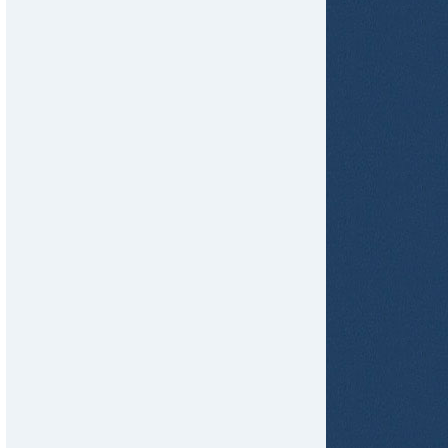
tir
ame