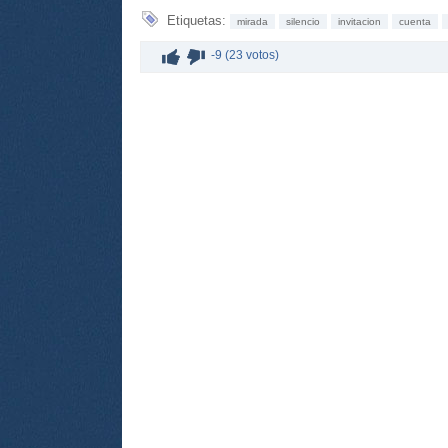
Etiquetas:
mirada
silencio
invitacion
cuenta
-9 (23 votos)