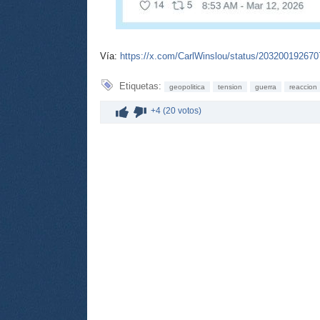
Vía:
https://x.com/CarlWinslou/status/20320019267
Etiquetas:
geopolitica
tension
guerra
reaccion
+4 (20 votos)