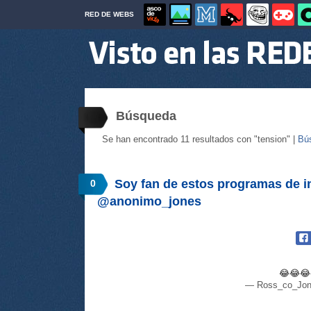
RED DE WEBS
Búsqueda
Se han encontrado 11 resultados con "tension" |
Bú
Soy fan de estos programas de int
0
@anonimo_jones
😂😂
— Ross_co_Jon