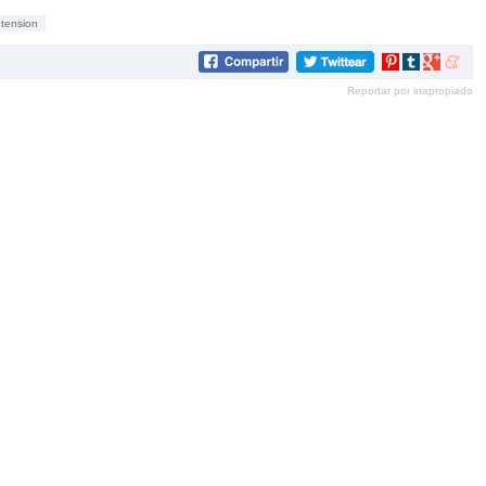
tension
Compartir
Compartir
Compartir
Compar
en
en
en
en
Reportar por inapropiado
Pinterest
tumblr
Google+
mene