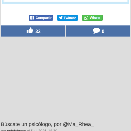
32
0
Búscate un psicólogo, por @Ma_Rhea_
por
patatabrava
el 5 jul 2026, 18:30