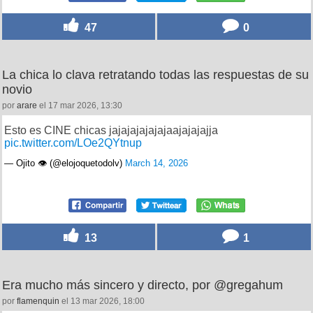
47
0
La chica lo clava retratando todas las respuestas de su
novio
por
arare
el 17 mar 2026, 13:30
Esto es CINE chicas jajajajajajajaajajajajja
pic.twitter.com/LOe2QYtnup
— Ojito 👁 (@elojoquetodolv)
March 14, 2026
13
1
Era mucho más sincero y directo, por @gregahum
por
flamenquin
el 13 mar 2026, 18:00