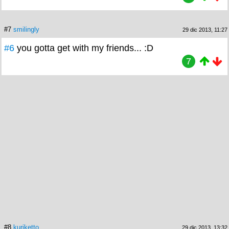
#7
smilingly
29 dic 2013, 11:27
#6
you gotta get with my friends... :D
7
#8
kuriketto
29 dic 2013, 13:32