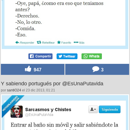
947
3
Y sabiendo portugués por @EsUnaPutavida
por
santiO24
el 23 dic 2013, 01:21