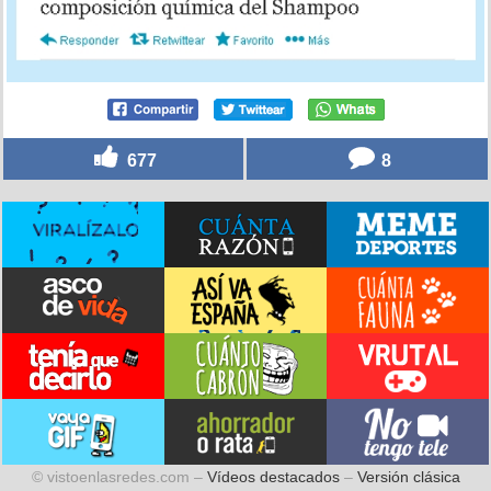
677
8
© vistoenlasredes.com –
Vídeos destacados
–
Versión clásica