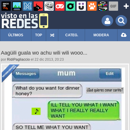
ÚLTIMOS
TOP
CATEG.
MODERA
Aagüili guala wo achu wili wili wooo...
por
RidiPagliaccio
el 22 dic 2013, 20:23