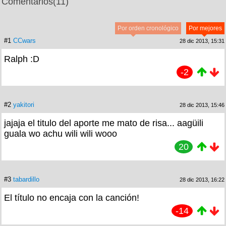
Comentarios
(11)
Por orden cronológico
Por mejores
#1
CCwars
28 dic 2013, 15:31
Ralph :D
-2
#2
yakitori
28 dic 2013, 15:46
jajaja el titulo del aporte me mato de risa... aagüili
guala wo achu wili wili wooo
20
#3
tabardillo
28 dic 2013, 16:22
El título no encaja con la canción!
-14