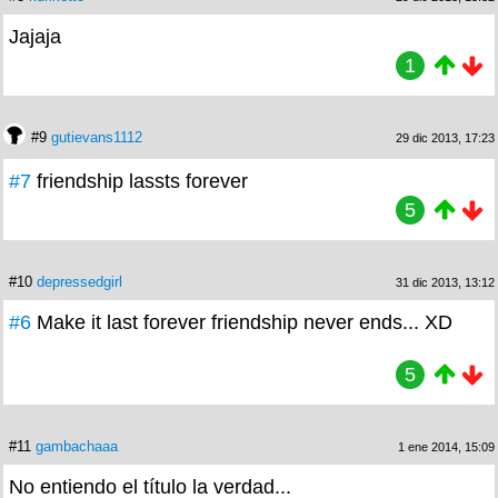
Jajaja
1
#9
gutievans1112
29 dic 2013, 17:23
#7
friendship lassts forever
5
#10
depressedgirl
31 dic 2013, 13:12
#6
Make it last forever friendship never ends... XD
5
#11
gambachaaa
1 ene 2014, 15:09
No entiendo el título la verdad...