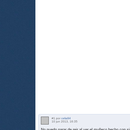
#1 por
celia94
10 jun 2013, 16:35
No puedo parar de reir al ver el muñeco hecho con s