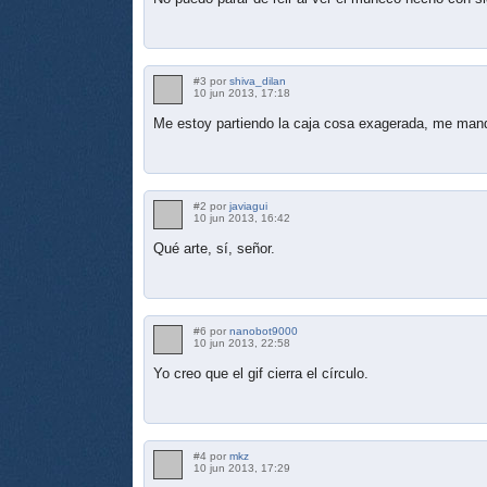
#3 por
shiva_dilan
10 jun 2013, 17:18
Me estoy partiendo la caja cosa exagerada, me mand
#2 por
javiagui
10 jun 2013, 16:42
Qué arte, sí, señor.
#6 por
nanobot9000
10 jun 2013, 22:58
Yo creo que el gif cierra el círculo.
#4 por
mkz
10 jun 2013, 17:29