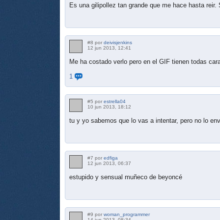
Es una gilipollez tan grande que me hace hasta reir.
#8 por
deivisjenkins
12 jun 2013, 12:41
Me ha costado verlo pero en el GIF tienen todas car
1
#5 por
estrella04
10 jun 2013, 18:12
tu y yo sabemos que lo vas a intentar, pero no lo en
#7 por
edfiga
12 jun 2013, 06:37
estupido y sensual muñeco de beyoncé
#9 por
woman_programmer
14 jun 2013, 08:34