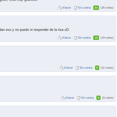
A favor
En contra
(26 votos)
24
an eso y no puedo ni responder de la risa xD.
A favor
En contra
(19 votos)
19
A favor
En contra
(11 votos)
9
A favor
En contra
(5 votos)
5