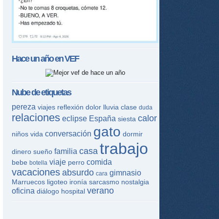
tir
ame
Hace un año en
VEF
Nube de etiquetas
pereza
viajes
reflexión
dolor
lluvia
clase
duda
relaciones
calor
eclipse
España
siesta
gato
conversación
niños
vida
dormir
trabajo
casa
familia
dinero
sueño
viaje
comida
bebe
perro
botella
vacaciones
absurdo
gimnasio
cara
Marruecos
ligoteo
ironía
sarcasmo
nostalgia
verano
oficina
diálogo
hospital