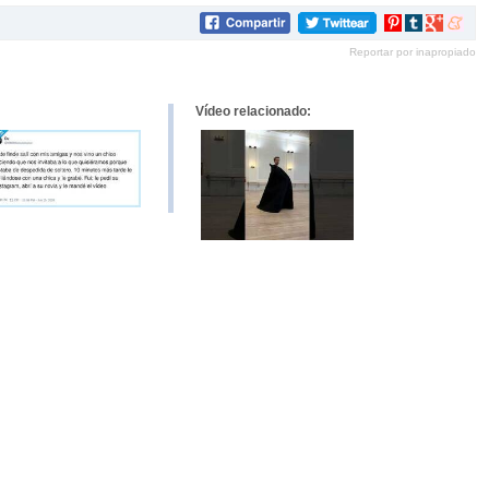
Compartir
Compartir
Compartir
Compar
en
en
en
en
Reportar por inapropiado
Pinterest
tumblr
Google+
mene
Vídeo relacionado: