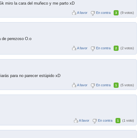
 Sk miro la cara del muñeco y me parto xD
A favor
En contra
(9 votos)
3
a de perezoso O.o
A favor
En contra
(2 votos)
2
viarás para no parecer estúpido xD
A favor
En contra
(5 votos)
1
A favor
En contra
(1 voto)
1