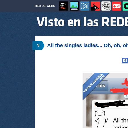
RED DE WEBS
All the singles ladies... Oh, oh, oh
9