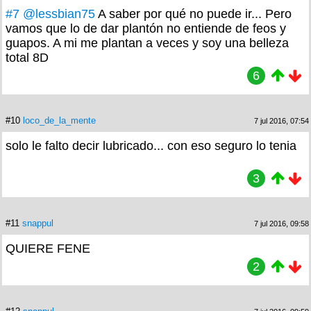
#7
@lessbian75
A saber por qué no puede ir... Pero
vamos que lo de dar plantón no entiende de feos y
guapos. A mi me plantan a veces y soy una belleza
total 8D
6
#10
loco_de_la_mente
7 jul 2016, 07:54
solo le falto decir lubricado... con eso seguro lo tenia
3
#11
snappul
7 jul 2016, 09:58
QUIERE FENE
2