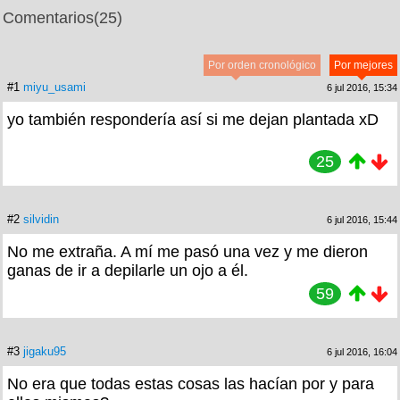
Comentarios
(25)
Por orden cronológico
Por mejores
#1
miyu_usami
6 jul 2016, 15:34
yo también respondería así si me dejan plantada xD
25
#2
silvidin
6 jul 2016, 15:44
No me extraña. A mí me pasó una vez y me dieron
ganas de ir a depilarle un ojo a él.
59
#3
jigaku95
6 jul 2016, 16:04
No era que todas estas cosas las hacían por y para