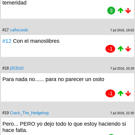
temeridad
3
#17
caflocardo
7 jul 2016, 19:02
#12
Con el manoslibres
-1
#18
j053l1t0
7 jul 2016, 20:28
Para nada no...... para no parecer un osito
-1
#19
Crack_The_Hedgehog
7 jul 2016, 22:30
Pero... PERO yo dejo todo lo que estoy haciendo si
hace falta.