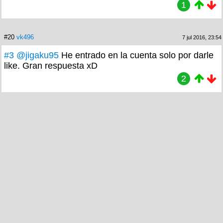
1
#20
vk496
7 jul 2016, 23:54
#3
@jigaku95
He entrado en la cuenta solo por darle
like. Gran respuesta xD
2