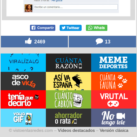
2469
13
© vistoenlasredes.com –
Vídeos destacados
–
Versión clásica