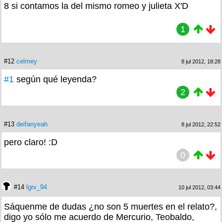
8 si contamos la del mismo romeo y julieta X'D
1
#12
celmey
8 jul 2012, 18:28
#1
según qué leyenda?
2
#13
deifanyeah
8 jul 2012, 22:52
pero claro! :D
0
#14
lgrv_94
10 jul 2012, 03:44
Sáquenme de dudas ¿no son 5 muertes en el relato?,
digo yo sólo me acuerdo de Mercurio, Teobaldo,