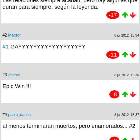
Las relaciones siempre acaban, pero hay algunas que
duran para siempre, según la leyenda.
-17
#2
Mector
8 jul 2012, 15:34
#1
GAYYYYYYYYYYYYYYYYYY
-11
#3
zheros
8 jul 2012, 15:36
Epic Win !!!
-8
#4
pablo_danilo
8 jul 2012, 15:37
al menos terminaran muertos, pero enamorados... #2