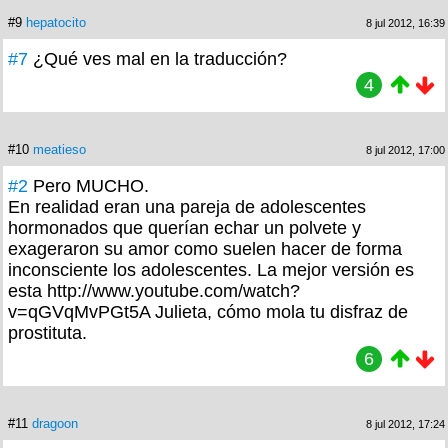
#9
hepatocito
8 jul 2012, 16:39
#7
¿Qué ves mal en la traducción?
4
#10
meatieso
8 jul 2012, 17:00
#2
Pero MUCHO.
En realidad eran una pareja de adolescentes
hormonados que querían echar un polvete y
exageraron su amor como suelen hacer de forma
inconsciente los adolescentes. La mejor versión es
esta http://www.youtube.com/watch?
v=qGVqMvPGt5A Julieta, cómo mola tu disfraz de
prostituta.
6
#11
dragoon
8 jul 2012, 17:24