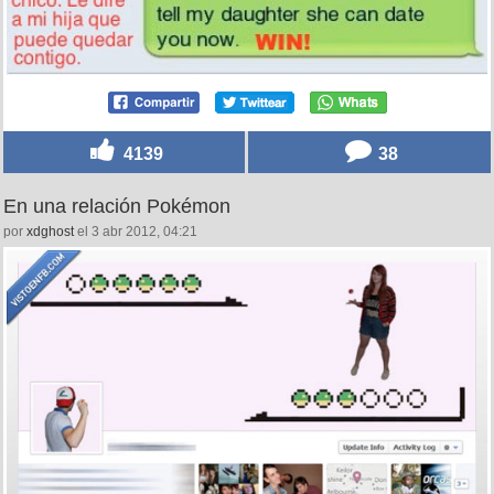
4139
38
En una relación Pokémon
por
xdghost
el 3 abr 2012, 04:21