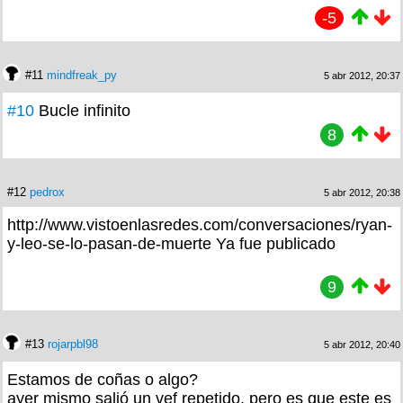
-5
#11
mindfreak_py
5 abr 2012, 20:37
#10
Bucle infinito
8
#12
pedrox
5 abr 2012, 20:38
http://www.vistoenlasredes.com/conversaciones/ryan-
y-leo-se-lo-pasan-de-muerte Ya fue publicado
9
#13
rojarpbl98
5 abr 2012, 20:40
Estamos de coñas o algo?
ayer mismo salió un vef repetido, pero es que este es