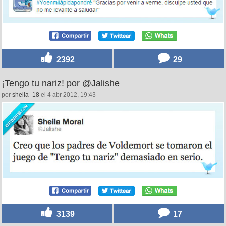
2392
29
¡Tengo tu nariz! por @Jalishe
por
sheila_18
el 4 abr 2012, 19:43
3139
17