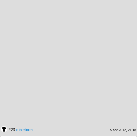
#23
rubietarm
5 abr 2012, 21:18