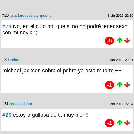
#29
jajaclaroquesicampeon3
5 abr 2012, 22:19
#28
No, en el culo no, que si no no podré tener sexo
con mi novia :(
-6
#30
zeles
5 abr 2012, 22:21
michael jackson sobra el pobre ya esta muerto ¬¬
-1
#31
megalodonta
5 abr 2012, 22:54
#26
estoy orgullosa de ti..muy bien!!
-1