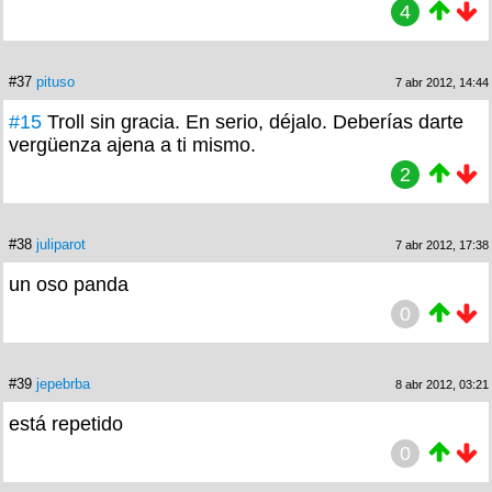
4
#37
pituso
7 abr 2012, 14:44
#15
Troll sin gracia. En serio, déjalo. Deberías darte
vergüenza ajena a ti mismo.
2
#38
juliparot
7 abr 2012, 17:38
un oso panda
0
#39
jepebrba
8 abr 2012, 03:21
está repetido
0