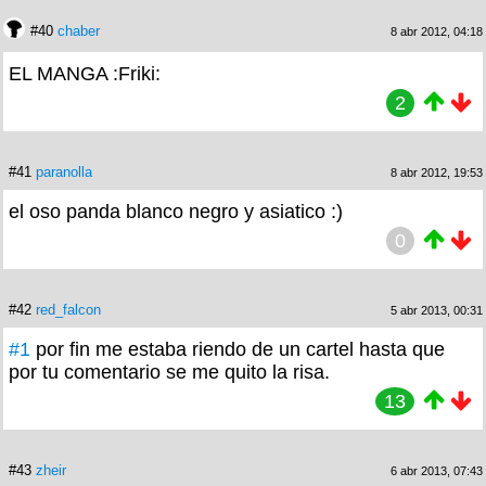
#40
chaber
8 abr 2012, 04:18
EL MANGA :Friki:
2
#41
paranolla
8 abr 2012, 19:53
el oso panda blanco negro y asiatico :)
0
#42
red_falcon
5 abr 2013, 00:31
#1
por fin me estaba riendo de un cartel hasta que
por tu comentario se me quito la risa.
13
#43
zheir
6 abr 2013, 07:43