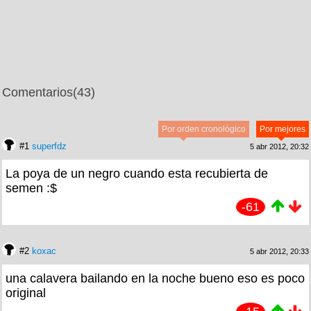
Comentarios
(43)
Por orden cronológico
Por mejores
#1
superfdz
5 abr 2012, 20:32
La poya de un negro cuando esta recubierta de
semen :$
-61
#2
koxac
5 abr 2012, 20:33
una calavera bailando en la noche bueno eso es poco
original