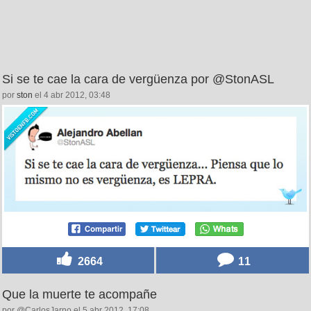
Si se te cae la cara de vergüenza por @StonASL
por
ston
el 4 abr 2012, 03:48
2664
11
Que la muerte te acompañe
por @CarlosJarno el 5 abr 2012, 17:08