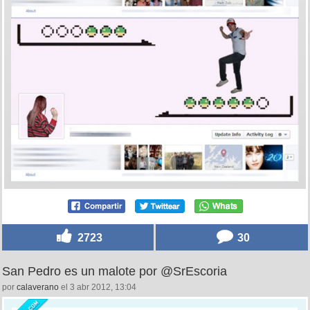
2723
30
San Pedro es un malote por @SrEscoria
por
calaverano
el 3 abr 2012, 13:04