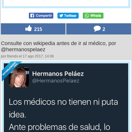
215
2
Consulte con wikipedia antes de ir al médico, por
@hermanospelaez
por friends el 17 ago 2017, 14:06