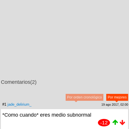
Comentarios
(2)
Por orden cronológico
Por mejores
#1
jade_delirium_
19 ago 2017, 02:00
*Como cuando* eres medio subnormal
-12