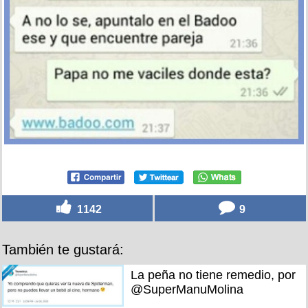
1142
9
También te gustará:
La peña no tiene remedio, por
@SuperManuMolina