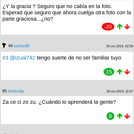
¿Y la gracia ? Seguro que no cabía en la foto.
Esperad que seguro que ahora cuelga otra foto con la
parte graciosa...¿no?
-20
#4
luchox95
26 oct 2014, 02:59
#3
@izual742
tengo suerte de no ser familiar tuyo
15
#5
tristevida
26 oct 2014, 11:57
Za ce ci zo zu. ¿Cuándo lo aprenderá la gente?
8