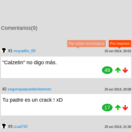
Comentarios
(9)
Por orden cronológico
Por mejores
#1
muyadito_69
25 oct 2014, 20:02
"Calzetin" no digo más.
48
#2
seguroquepuedesleeresto
25 oct 2014, 20:08
Tu padre es un crack ! xD
17
#3
izual742
25 oct 2014, 21:30