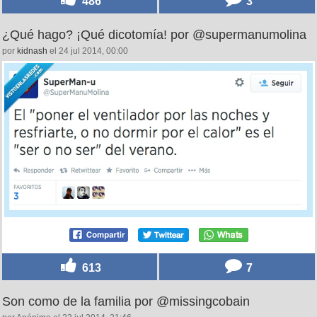
486
3
¿Qué hago? ¡Qué dicotomía! por @supermanumolina
por
kidnash
el 24 jul 2014, 00:00
613
7
Son como de la familia por @missingcobain