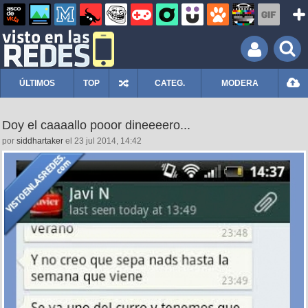
ÚLTIMOS
TOP
CATEG.
MODERA
Doy el caaaallo pooor dineeeero...
por
siddhartaker
el 23 jul 2014, 14:42