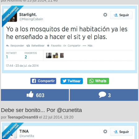
por Anónimo el 23 jul 2014, 21:46
603
3
Debe ser bonito... Por @cunetita
por
TeenageDream69
el 22 jul 2014, 19:20