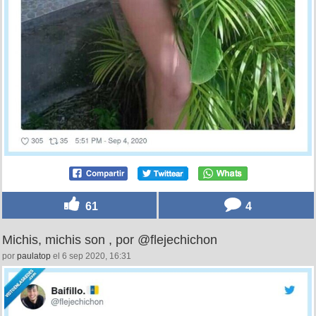
61
4
Michis, michis son , por @flejechichon
por
paulatop
el 6 sep 2020, 16:31