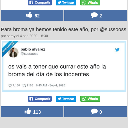
62
2
Para broma ya hemos tenido este año, por @sussooss
por
saray
el 4 sep 2020, 18:30
113
0