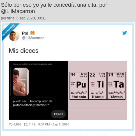
Sólo por eso yo ya le concedía una cita, por
@LilMacarron
por
fer
el 6 sep 2020, 00:31