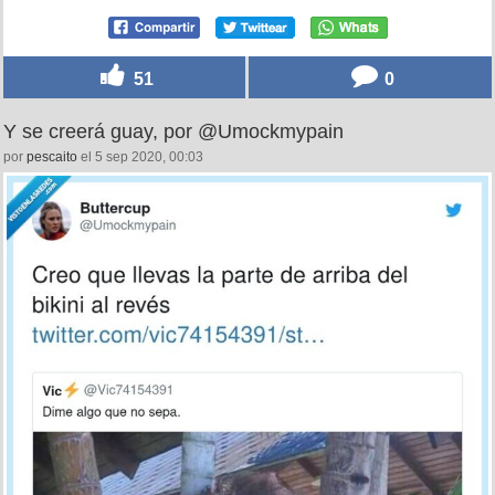
51
0
Y se creerá guay, por @Umockmypain
por
pescaito
el 5 sep 2020, 00:03