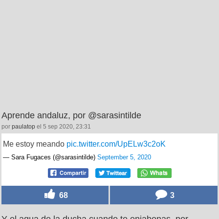
Aprende andaluz, por @sarasintilde
por
paulatop
el 5 sep 2020, 23:31
Me estoy meando
pic.twitter.com/UpELw3c2oK
— Sara Fugaces (@sarasintilde)
September 5, 2020
68
3
Y el agua de la ducha cuando te enjabonas, por