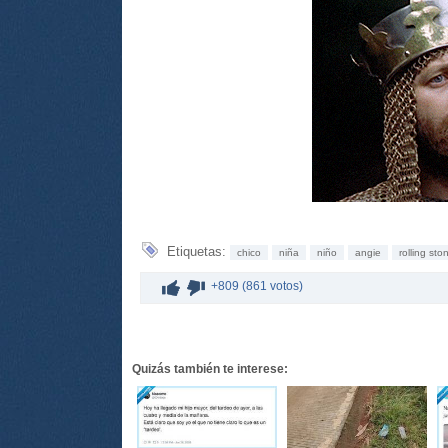
Etiquetas:
chico
niña
niño
angie
rolling sto
+809 (861 votos)
Quizás también te interese: