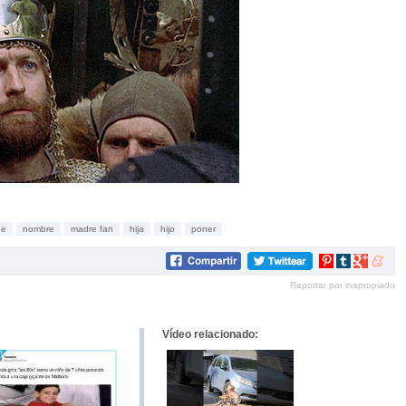
ne
nombre
madre fan
hija
hijo
poner
Compartir
Compartir
Compartir
Compar
en
en
en
en
Reportar por inapropiado
Pinterest
tumblr
Google+
mene
Vídeo relacionado: