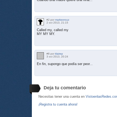
#2 por
markeerouz
2 oct 2013, 21:15
Called my, called my
MY MY MY.
#8 por
klairep
3 oct 2013, 20:24
En fin, supongo que podía ser peor...
Deja tu comentario
Necesitas tener una cuenta en
VistoenlasRedes.c
¡Registra tu cuenta ahora!