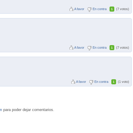
A favor
En contra
(7 votos)
1
A favor
En contra
(7 votos)
1
A favor
En contra
(1 voto)
1
om
para poder dejar comentarios.