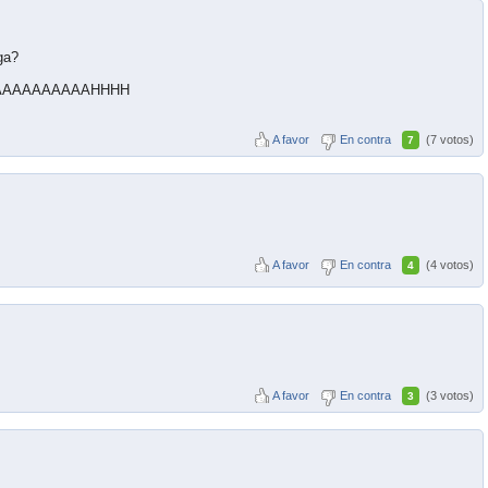
ga?
AAAAAAAAAAAAAHHHH
A favor
En contra
(7 votos)
7
A favor
En contra
(4 votos)
4
A favor
En contra
(3 votos)
3