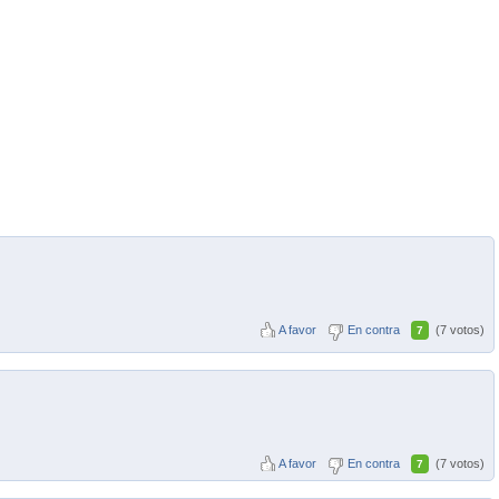
A favor
En contra
(7 votos)
7
A favor
En contra
(7 votos)
7