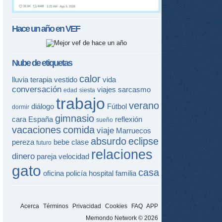
Hace un año en
VEF
Nube de etiquetas
calor
lluvia
terapia
vestido
vida
conversación
viajes
sarcasmo
edad
siesta
trabajo
verano
diálogo
Fútbol
dormir
gimnasio
cara
España
reflexión
sueño
vacaciones
comida
viaje
Marruecos
absurdo
eclipse
pereza
bebe
clase
futuro
relaciones
dinero
pareja
velocidad
gato
casa
oficina
policía
hospital
familia
Acerca
Términos
Privacidad
Cookies
FAQ
APP
Memondo Network © 2026