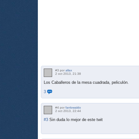
#3 por
allax
2 oct 2013, 21:38
Los Caballeros de la mesa cuadrada, peliculón.
3
#4 por
fanlowaldo
2 oct 2013, 22:44
#3
Sin duda lo mejor de este twit