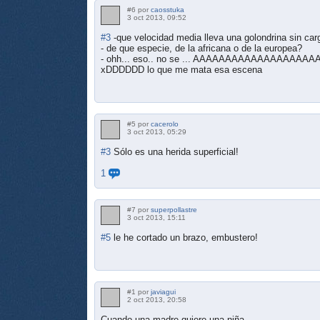
#6 por
caosstuka
3 oct 2013, 09:52
#3
-que velocidad media lleva una golondrina sin car
- de que especie, de la africana o de la europea?
- ohh... eso.. no se ... AAAAAAAAAAAAAAAA
xDDDDDD lo que me mata esa escena
#5 por
cacerolo
3 oct 2013, 05:29
#3
Sólo es una herida superficial!
1
#7 por
superpollastre
3 oct 2013, 15:11
#5
le he cortado un brazo, embustero!
#1 por
javiagui
2 oct 2013, 20:58
Cuando una madre quiere una niña...