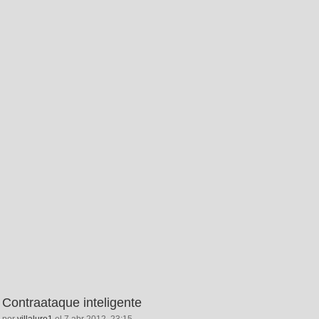
Contraataque inteligente
por
villaluro1
el 7 abr 2012, 23:15