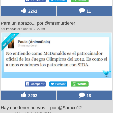
2261
11
Para un abrazo... por @mrsmurderer
por
trane3e
el 6 abr 2012, 22:59
3203
18
Hay que tener huevos... por @Samco12