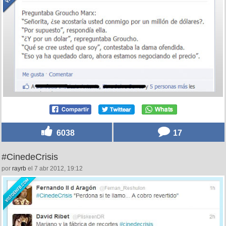
6038
17
#CinedeCrisis
por
rayrb
el 7 abr 2012, 19:12