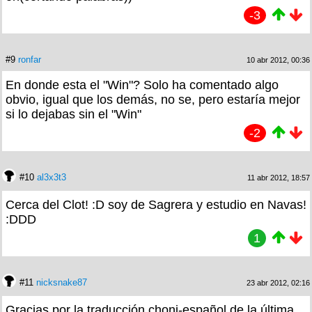
-3
#9
ronfar
10 abr 2012, 00:36
En donde esta el "Win"? Solo ha comentado algo
obvio, igual que los demás, no se, pero estaría mejor
si lo dejabas sin el "Win"
-2
#10
al3x3t3
11 abr 2012, 18:57
Cerca del Clot! :D soy de Sagrera y estudio en Navas!
:DDD
1
#11
nicksnake87
23 abr 2012, 02:16
Gracias por la traducción choni-español de la última