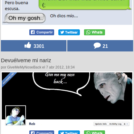
3301
21
Devuélveme mi nariz
por GiveMeMyNoseBack el 7 abr 2012, 18:34