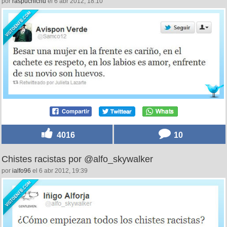
por
raspuchichu
el 6 abr 2012, 18:10
4016
10
Chistes racistas por @alfo_skywalker
por
ialfo96
el 6 abr 2012, 19:39