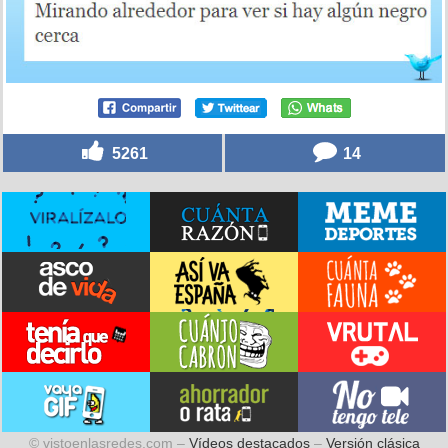
5261
14
© vistoenlasredes.com –
Vídeos destacados
–
Versión clásica