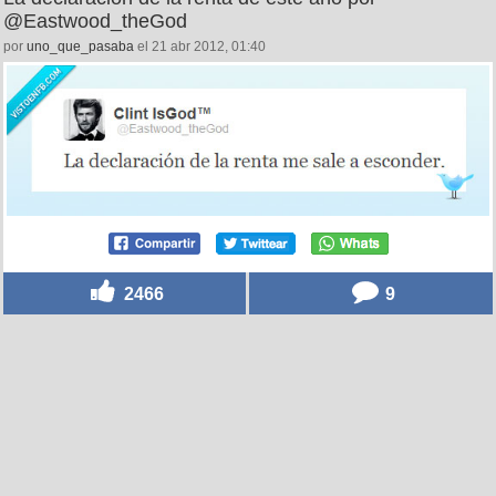
@Eastwood_theGod
por
uno_que_pasaba
el 21 abr 2012, 01:40
2466
9