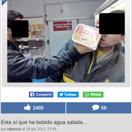
2405
59
Ésta sí que ha bebido agua salada...
por
rabencio
el 19 abr 2012, 23:59