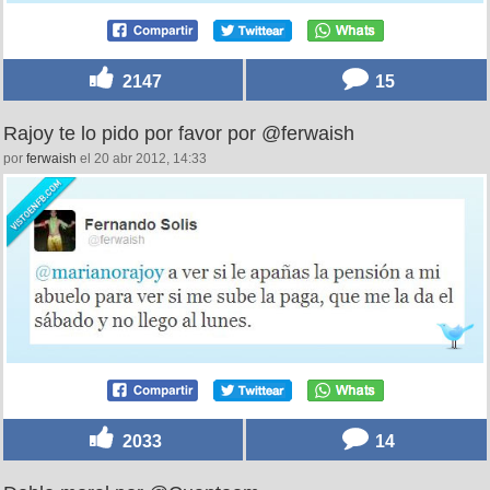
2147
15
Rajoy te lo pido por favor por @ferwaish
por
ferwaish
el 20 abr 2012, 14:33
2033
14