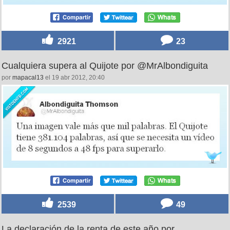
2921
23
Cualquiera supera al Quijote por @MrAlbondiguita
por
mapacal13
el 19 abr 2012, 20:40
2539
49
La declaración de la renta de este año por