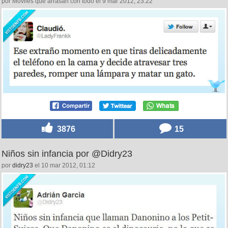
por Móviles que arrasan con todo el 9 mar 2012, 23:22
3876
15
Niños sin infancia por @Didry23
por
didry23
el 10 mar 2012, 01:12