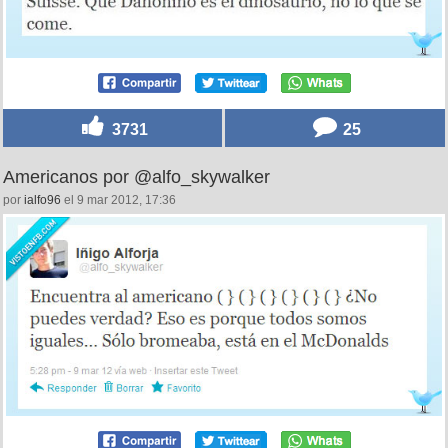
3731
25
Americanos por @alfo_skywalker
por
ialfo96
el 9 mar 2012, 17:36