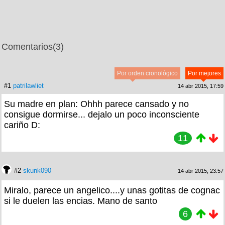
Comentarios
(3)
Por orden cronológico
Por mejores
#1
patrilawliet
14 abr 2015, 17:59
Su madre en plan: Ohhh parece cansado y no
consigue dormirse... dejalo un poco inconsciente
cariño D:
11
#2
skunk090
14 abr 2015, 23:57
Miralo, parece un angelico....y unas gotitas de cognac
si le duelen las encias. Mano de santo
6