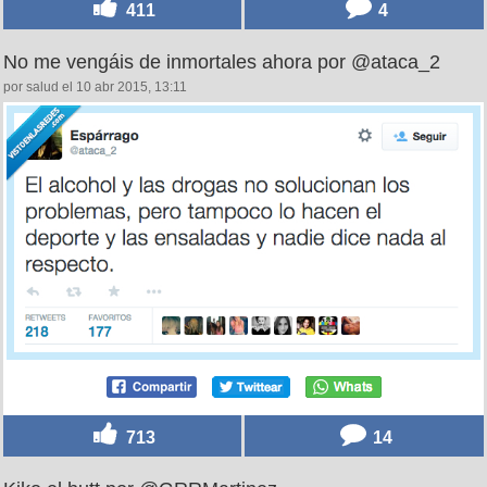
411
4
No me vengáis de inmortales ahora por @ataca_2
por salud el 10 abr 2015, 13:11
713
14