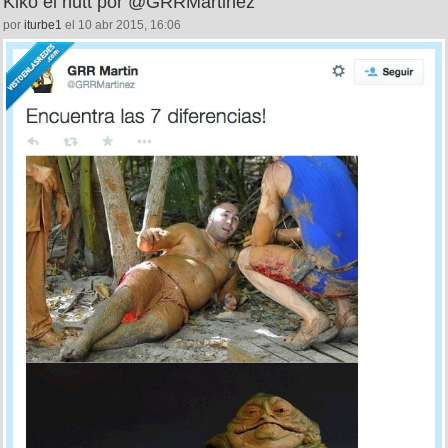
Kiko el hutt por @GRRMartinez
por
iturbe1
el 10 abr 2015, 16:06