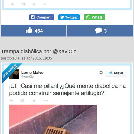
464
3
Trampa diabólica por @XaviClo
por xxx13 el 11 abr 2015, 19:35