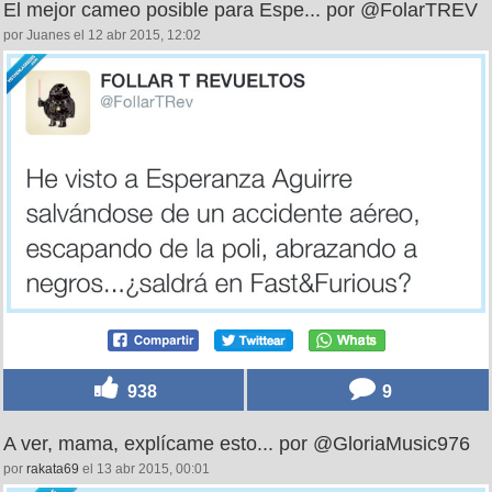
El mejor cameo posible para Espe... por @FolarTREV
por Juanes el 12 abr 2015, 12:02
938
9
A ver, mama, explícame esto... por @GloriaMusic976
por
rakata69
el 13 abr 2015, 00:01