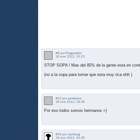
#8 por
Pugpupies
18 ene 2012, 15:15
STOP SOPA ! Mas del 85% de la gente esta en con
(no a la sopa para tomar que esta muy rica ehh )
#15 por
perrianez
18 ene 2012, 18:36
Por eso todos somos hermanos =)
#20 por
cachovg
19 ene 2012, 04:35