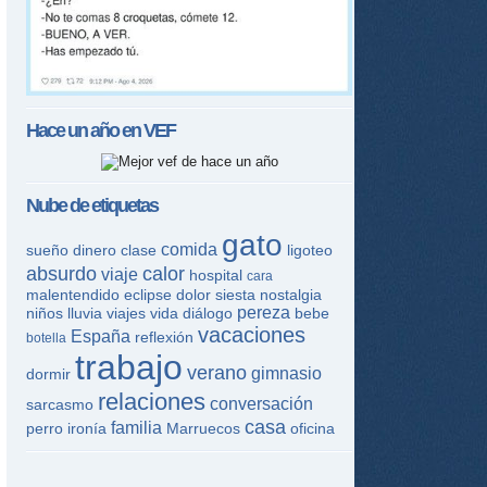
Hace un año en
VEF
Nube de etiquetas
gato
comida
sueño
dinero
clase
ligoteo
absurdo
calor
viaje
hospital
cara
malentendido
eclipse
dolor
siesta
nostalgia
pereza
niños
lluvia
viajes
vida
diálogo
bebe
vacaciones
España
reflexión
botella
trabajo
verano
gimnasio
dormir
relaciones
conversación
sarcasmo
casa
familia
perro
ironía
Marruecos
oficina