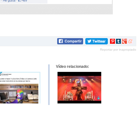
Compartir
Compartir
Compartir
Compar
en
en
en
en
Reportar por inapropiado
Pinterest
tumblr
Google+
mene
Vídeo relacionado: