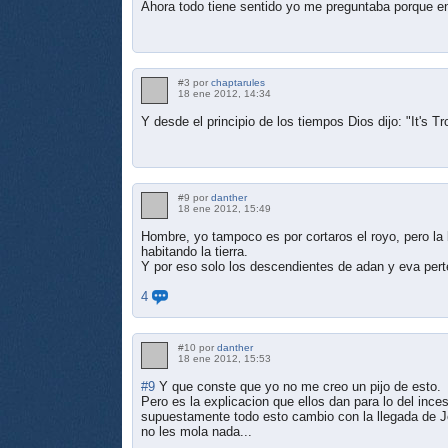
Ahora todo tiene sentido yo me preguntaba porque e
#3 por
chaptarules
18 ene 2012, 14:34
Y desde el principio de los tiempos Dios dijo: "It's Tro
#9 por
danther
18 ene 2012, 15:49
Hombre, yo tampoco es por cortaros el royo, pero la 
habitando la tierra.
Y por eso solo los descendientes de adan y eva perte
4
#10 por
danther
18 ene 2012, 15:53
#9
Y que conste que yo no me creo un pijo de esto.
Pero es la explicacion que ellos dan para lo del ince
supuestamente todo esto cambio con la llegada de Je
no les mola nada...