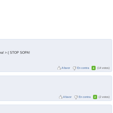
tra! >:( STOP SOPA!
A favor
En contra
(14 votos)
4
A favor
En contra
(2 votos)
2