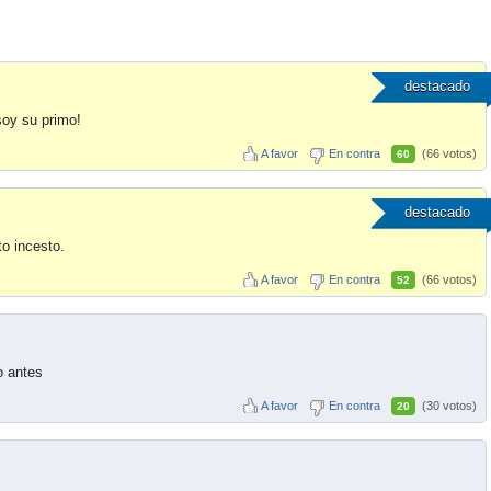
destacado
soy su primo!
A favor
En contra
(66 votos)
60
destacado
to incesto.
A favor
En contra
(66 votos)
52
o antes
A favor
En contra
(30 votos)
20