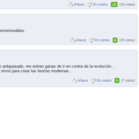
A favor
En contra
(10 votos)
10
 inmemorables.
A favor
En contra
(20 votos)
8
antepasado, me entran ganas de ir en contra de la evolución...
 sirvió para crear las teorías modernas...
A favor
En contra
(7 votos)
5