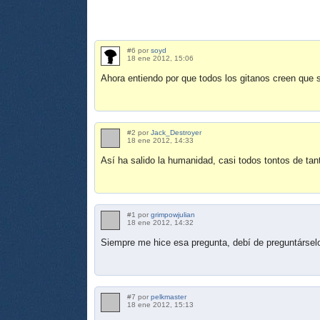
#6 por
soyd
18 ene 2012, 15:06
Ahora entiendo por que todos los gitanos creen que 
#2 por
Jack_Destroyer
18 ene 2012, 14:33
Así ha salido la humanidad, casi todos tontos de tan
#1 por
grimpowjulian
18 ene 2012, 14:32
Siempre me hice esa pregunta, debí de preguntársel
#7 por
pelkmaster
18 ene 2012, 15:13