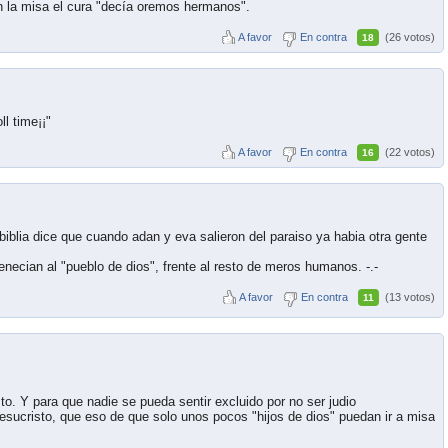
n la misa el cura "decía oremos hermanos".
A favor
En contra
(26 votos)
18
ll time¡¡"
A favor
En contra
(22 votos)
16
biblia dice que cuando adan y eva salieron del paraiso ya habia otra gente
necian al "pueblo de dios", frente al resto de meros humanos. -.-
A favor
En contra
(13 votos)
11
sto. Y para que nadie se pueda sentir excluido por no ser judio
sucristo, que eso de que solo unos pocos "hijos de dios" puedan ir a misa