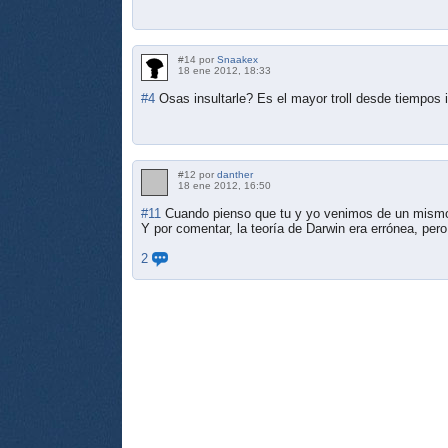
#14 por
Snaakex
18 ene 2012, 18:33
#4
Osas insultarle? Es el mayor troll desde tiempos
#12 por
danther
18 ene 2012, 16:50
#11
Cuando pienso que tu y yo venimos de un mismo 
Y por comentar, la teoría de Darwin era errónea, pero
2