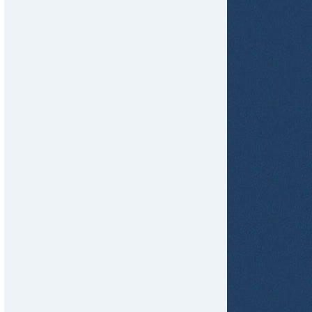
tir
ame