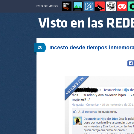
RED DE WEBS
Incesto desde tiempos inmemor
20