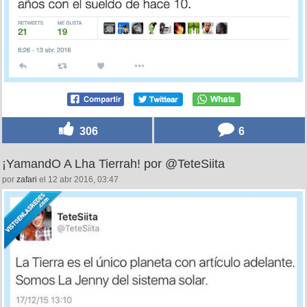
306
6
¡YamandO A Lha Tierrah! por @TeteSiita
por
zafari
el 12 abr 2016, 03:47