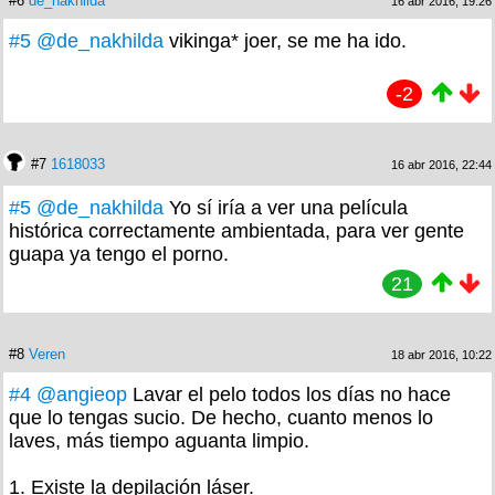
#6
de_nakhilda
16 abr 2016, 19:26
#5
@de_nakhilda
vikinga* joer, se me ha ido.
-2
#7
1618033
16 abr 2016, 22:44
#5
@de_nakhilda
Yo sí iría a ver una película
histórica correctamente ambientada, para ver gente
guapa ya tengo el porno.
21
#8
Veren
18 abr 2016, 10:22
#4
@angieop
Lavar el pelo todos los días no hace
que lo tengas sucio. De hecho, cuanto menos lo
laves, más tiempo aguanta limpio.
1. Existe la depilación láser.