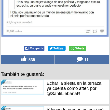
535
11
También te gustará:
Echar la siesta en la terraza
ya cuenta como after, por
@SantiLiebanaR
Y luego te preguntas por qué