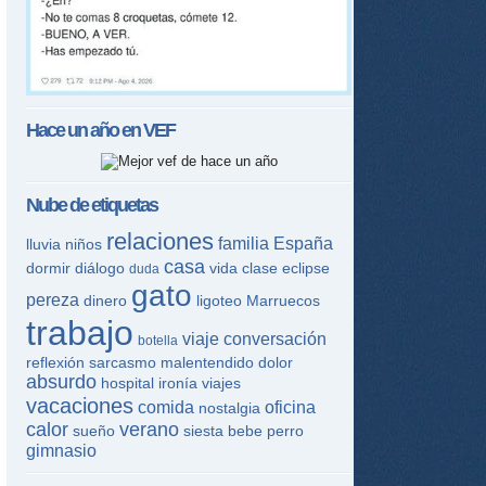
Hace un año en
VEF
Nube de etiquetas
relaciones
familia
España
lluvia
niños
casa
dormir
diálogo
vida
clase
eclipse
duda
gato
pereza
dinero
ligoteo
Marruecos
trabajo
viaje
conversación
botella
reflexión
sarcasmo
malentendido
dolor
absurdo
hospital
ironía
viajes
vacaciones
comida
oficina
nostalgia
calor
verano
sueño
siesta
bebe
perro
gimnasio