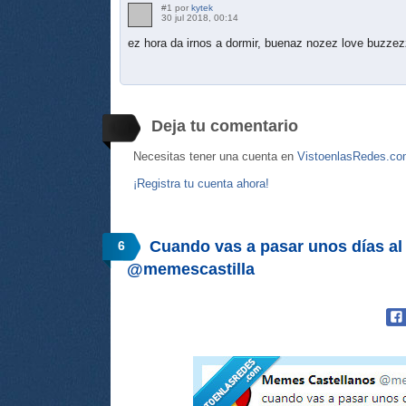
#1 por
kytek
30 jul 2018, 00:14
ez hora da irnos a dormir, buenaz nozez love buzze
Deja tu comentario
Necesitas tener una cuenta en
VistoenlasRedes.c
¡Registra tu cuenta ahora!
Cuando vas a pasar unos días al
6
@memescastilla