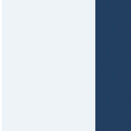
tir
ame