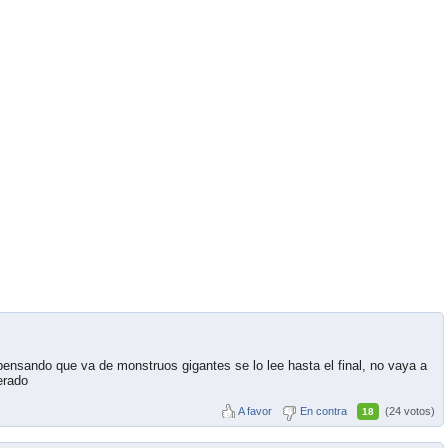
ensando que va de monstruos gigantes se lo lee hasta el final, no vaya a
erado
A favor
En contra
(24 votos)
18