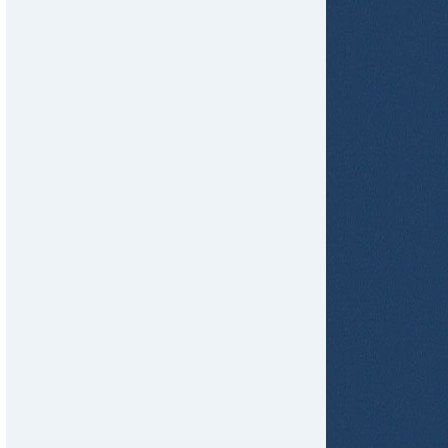
tir
ame