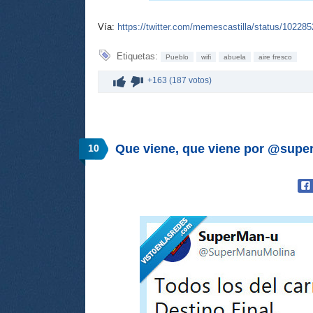
Vía:
https://twitter.com/memescastilla/status/1022
Etiquetas:
Pueblo
wifi
abuela
aire fresco
+163 (187 votos)
Que viene, que viene por @sup
10