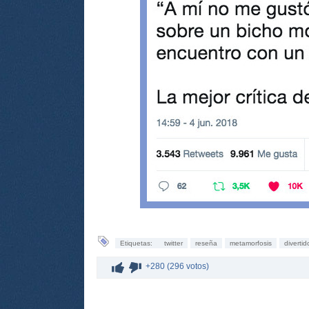
Etiquetas:
twitter
reseña
metamorfosis
divertid
+280 (296 votos)