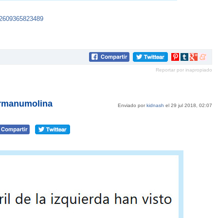
852609365823489
Compartir
Compartir
Compartir
Compar
en
en
en
en
Reportar por inapropiado
Pinterest
tumblr
Google+
mene
ermanumolina
Enviado por
kidnash
el 29 jul 2018, 02:07