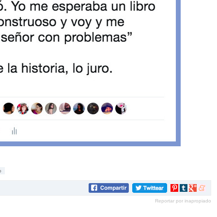
o
Compartir
Compartir
Compartir
Compar
en
en
en
en
Reportar por inapropiado
Pinterest
tumblr
Google+
mene