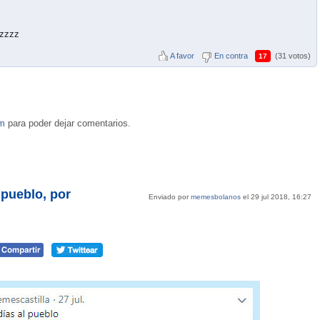
zzzzz
A favor
En contra
(31 votos)
17
om
para poder dejar comentarios.
 pueblo, por
Enviado por
memesbolanos
el 29 jul 2018, 16:27