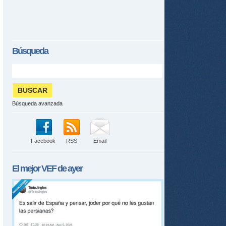
Búsqueda
tir
Búsqueda avanzada
ame
Facebook
RSS
Email
El mejor
VEF
de ayer