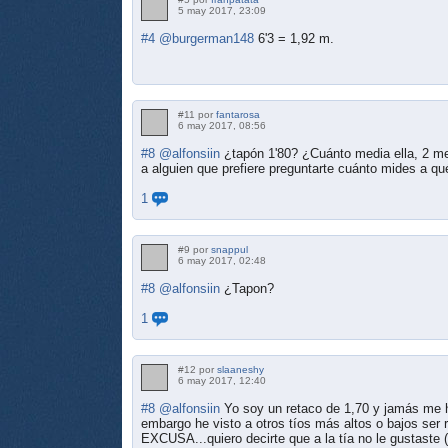
5 may 2017, 23:09
#4
@burgerman148
6'3 = 1,92 m.
#11 por
fantarosa
6 may 2017, 08:56
#8
@alfonsiin
¿tapón 1'80? ¿Cuánto media ella, 2 met
a alguien que prefiere preguntarte cuánto mides a qué 
1
#9 por
snappul
6 may 2017, 02:48
#8
@alfonsiin
¿Tapon?
1
#12 por
slaaneshy
6 may 2017, 12:40
#8
@alfonsiin
Yo soy un retaco de 1,70 y jamás me han
embargo he visto a otros tíos más altos o bajos ser 
EXCUSA...quiero decirte que a la tía no le gustaste 