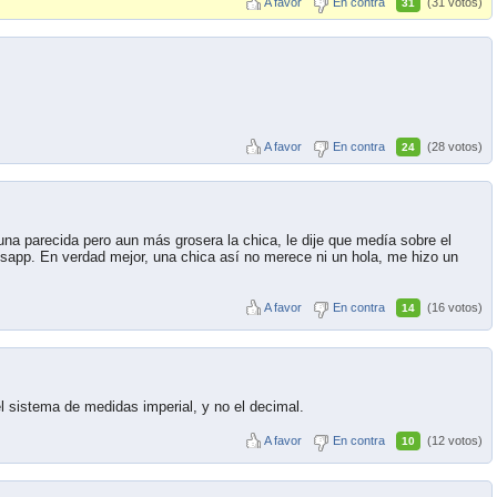
A favor
En contra
(31 votos)
31
A favor
En contra
(28 votos)
24
a parecida pero aun más grosera la chica, le dije que medía sobre el
sapp. En verdad mejor, una chica así no merece ni un hola, me hizo un
A favor
En contra
(16 votos)
14
 sistema de medidas imperial, y no el decimal.
A favor
En contra
(12 votos)
10