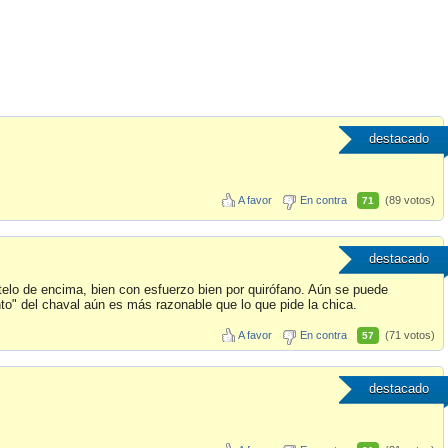
destacado
A favor
En contra
(89 votos)
71
destacado
telo de encima, bien con esfuerzo bien por quirófano. Aún se puede
ento" del chaval aún es más razonable que lo que pide la chica.
A favor
En contra
(71 votos)
57
destacado