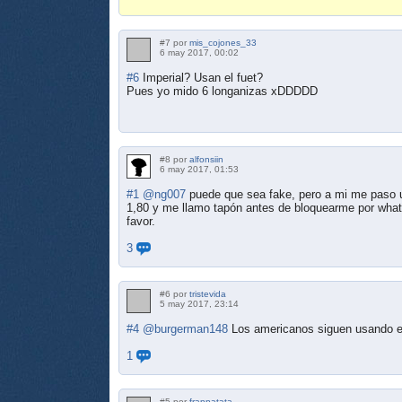
#7 por
mis_cojones_33
6 may 2017, 00:02
#6
Imperial? Usan el fuet?
Pues yo mido 6 longanizas xDDDDD
#8 por
alfonsiin
6 may 2017, 01:53
#1
@ng007
puede que sea fake, pero a mi me paso un
1,80 y me llamo tapón antes de bloquearme por what
favor.
3
#6 por
tristevida
5 may 2017, 23:14
#4
@burgerman148
Los americanos siguen usando el
1
#5 por
franpatata