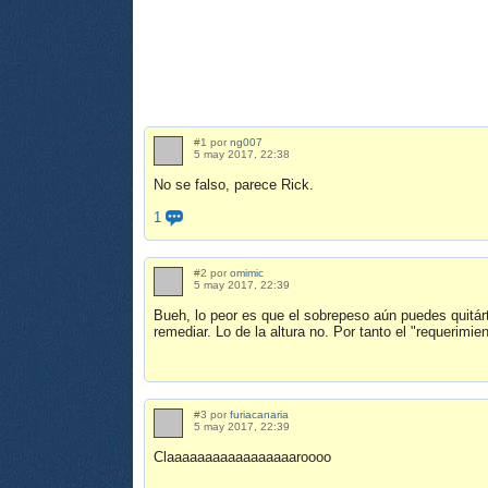
#1 por
ng007
5 may 2017, 22:38
No se falso, parece Rick.
1
#2 por
omimic
5 may 2017, 22:39
Bueh, lo peor es que el sobrepeso aún puedes quitár
remediar. Lo de la altura no. Por tanto el "requerimi
#3 por
furiacanaria
5 may 2017, 22:39
Claaaaaaaaaaaaaaaaaroooo