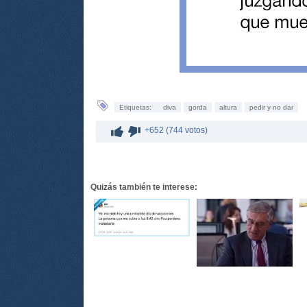
Etiquetas:
diva
gorda
altura
pedir y no dar
+652 (744 votos)
Quizás también te interese: