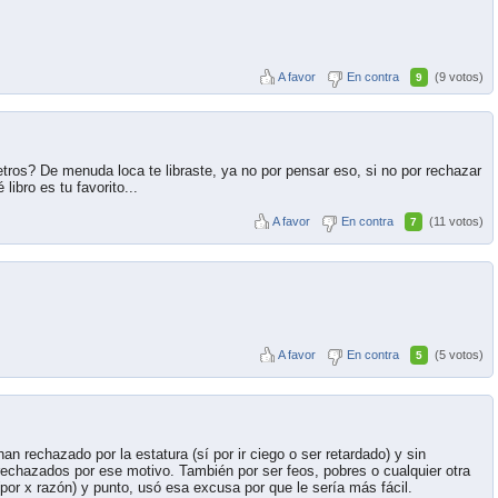
A favor
En contra
(9 votos)
9
ros? De menuda loca te libraste, ya no por pensar eso, si no por rechazar
libro es tu favorito...
A favor
En contra
(11 votos)
7
A favor
En contra
(5 votos)
5
 rechazado por la estatura (sí por ir ciego o ser retardado) y sin
rechazados por ese motivo. También por ser feos, pobres o cualquier otra
(por x razón) y punto, usó esa excusa por que le sería más fácil.