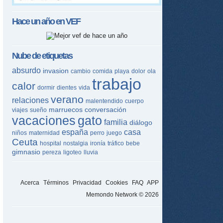
Hace un año en
VEF
Nube de etiquetas
absurdo
invasion
cambio
comida
playa
dolor
ola
trabajo
calor
dormir
dientes
vida
verano
relaciones
malentendido
cuerpo
marruecos
conversación
viajes
sueño
vacaciones
gato
familia
diálogo
españa
casa
niños
maternidad
perro
juego
Ceuta
hospital
nostalgia
ironía
tráfico
bebe
gimnasio
pereza
ligoteo
lluvia
Acerca
Términos
Privacidad
Cookies
FAQ
APP
Memondo Network © 2026