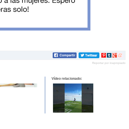
Compartir
Compartir
Compartir
Compar
en
en
en
en
Reportar por inapropiado
Pinterest
tumblr
Google+
mene
Vídeo relacionado: