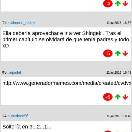
-4
#2
katherine_redink
11 jul 2016, 18:37
Ella debería aprovechar e ir a ver Shingeki. Tras el
primer capítulo se olvidará de que tenía padres y todo
xD
-5
#3
mrpiolet
11 jul 2016, 18:43
http://www.generadormemes.com/media/created/cvdvx
-6
#4
superloco96
11 jul 2016, 18:46
Soltería en 3...2...1...