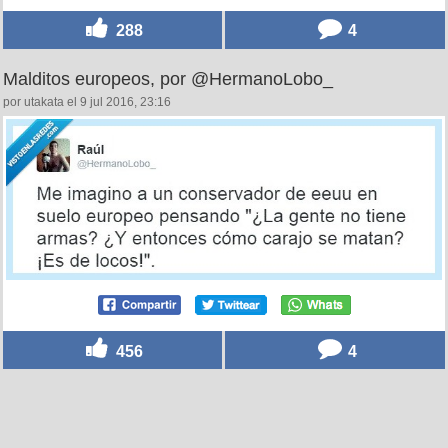
288
4
Malditos europeos, por @HermanoLobo_
por utakata el 9 jul 2016, 23:16
456
4