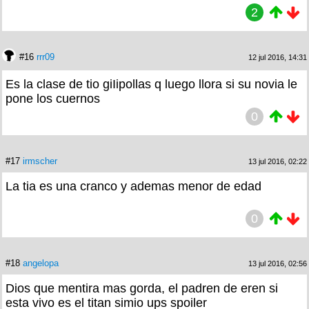
2
#16
rrr09
12 jul 2016, 14:31
Es la clase de tio giIipollas q luego llora si su novia le
pone los cuernos
0
#17
irmscher
13 jul 2016, 02:22
La tia es una cranco y ademas menor de edad
0
#18
angelopa
13 jul 2016, 02:56
Dios que mentira mas gorda, el padren de eren si
esta vivo es el titan simio ups spoiler