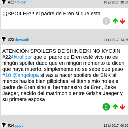
#22
trollper
10 jul 2017, 20:58
¡¡¡SPOILER!!! el padre de Eren si que esta.
0
#23
iloveadtr
11 jul 2017, 23:06
ATENCIÓN SPOILERS DE SHINGEKI NO KYOJIN
#22
@trollper
que el padre de Eren esté vivo no es
ningún spoiler dado que en ningún momento te dicen
que haya muerto, simplemente no se sabe que paso
#18
@angelopa
si vas a hacer spoilers de SNK al
menos hazlos bien gilipichas, el titán simio no es el
padre de Eren sino el hermanastro de Eren, Zeke
Jaeger, nacido del matrimonio entre Grisha Jaeger y
su primera esposa
2
#24
ppp3
12 jul 2017, 00:20