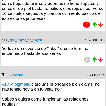
con dibujos de anime, y ademas no tiene zapatos y
un color de piel bastante palido, ojos rojizos por verse
16 capitulos seguidos y con conocimiento basico de
expresiones japonesas
-2
#14
_ojos_negros_de_dragon
12 jul 2016, 00:12
Yo tuve un novio así de "friky " una se termina
encariñado hasta de sus series
0
#15
esentor
12 jul 2016, 11:26
#10
@bigmail8
claro ,las prioridades bien claras, no
has tenido novia en tu vida, no?
Sabes siquiera como funcionan las relaciones
adultas?