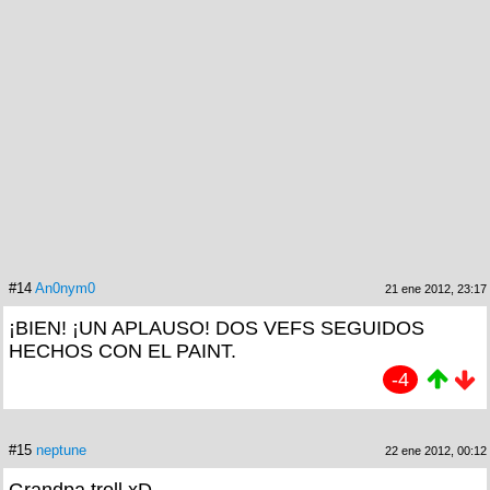
#14
An0nym0
21 ene 2012, 23:17
¡BIEN! ¡UN APLAUSO! DOS VEFS SEGUIDOS
HECHOS CON EL PAINT.
-4
#15
neptune
22 ene 2012, 00:12
Grandpa troll xD