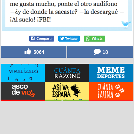
5064
18