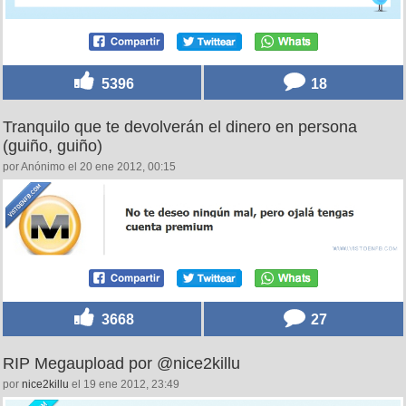
5396
18
Tranquilo que te devolverán el dinero en persona
(guiño, guiño)
por Anónimo el 20 ene 2012, 00:15
3668
27
RIP Megaupload por @nice2killu
por
nice2killu
el 19 ene 2012, 23:49