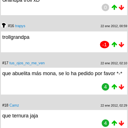
0
#16
trapys
22 ene 2012, 00:59
trollgrandpa
-1
#17
tus_ojos_no_me_ven
22 ene 2012, 02:10
que abuelita más mona, se lo ha pedido por favor *-*
4
#18
Camz
22 ene 2012, 02:29
que ternura jaja
4