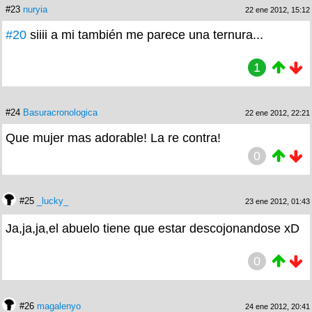
#23
nuryia
22 ene 2012, 15:12
#20
siiii a mi también me parece una ternura...
1
#24
Basuracronologica
22 ene 2012, 22:21
Que mujer mas adorable! La re contra!
0
#25
_lucky_
23 ene 2012, 01:43
Ja,ja,ja,el abuelo tiene que estar descojonandose xD
0
#26
magalenyo
24 ene 2012, 20:41