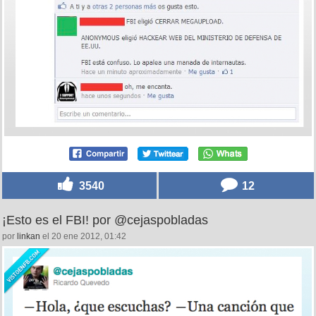
3540
12
¡Esto es el FBI! por @cejaspobladas
por
linkan
el 20 ene 2012, 01:42