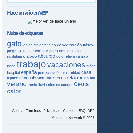
Hace un año en
VEF
Nube de etiquetas
gato
conversación
viajes
malentendido
tráfico
familia
invasion
juego
perro
dormir
comida
absurdo
diálogo
nostalgia
dolor
playa
cambio
trabajo
vacaciones
bebe
niños
españa
casa
hospital
pereza
sueño
maternidad
relaciones
gimnasio
marruecos
ligoteo
vida
ola
verano
Ceuta
ironía
lluvia
dientes
cuerpo
calor
tir
ame
Acerca
Términos
Privacidad
Cookies
FAQ
APP
Memondo Network © 2026