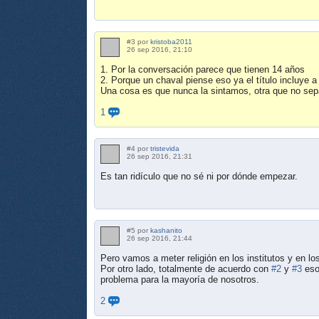
#3 por
kristoba2011
26 sep 2016, 21:10
1. Por la conversación parece que tienen 14 años
2. Porque un chaval piense eso ya el título incluye 
Una cosa es que nunca la sintamos, otra que no se
1
#4 por
tristevida
26 sep 2016, 21:31
Es tan ridículo que no sé ni por dónde empezar.
#5 por
kashanito
26 sep 2016, 21:44
Pero vamos a meter religión en los institutos y en 
Por otro lado, totalmente de acuerdo con
#2
y
#3
eso
problema para la mayoría de nosotros.
2