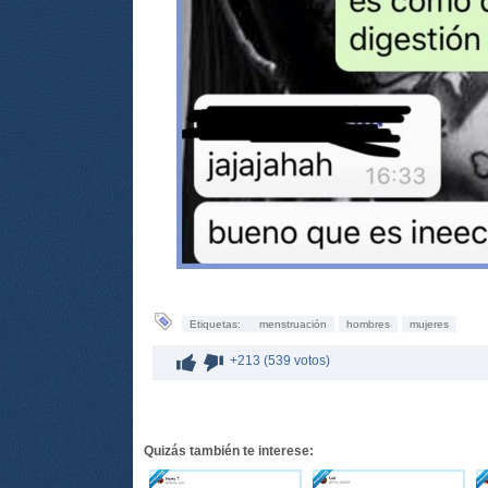
Etiquetas:
menstruación
hombres
mujeres
+213 (539 votos)
Quizás también te interese: