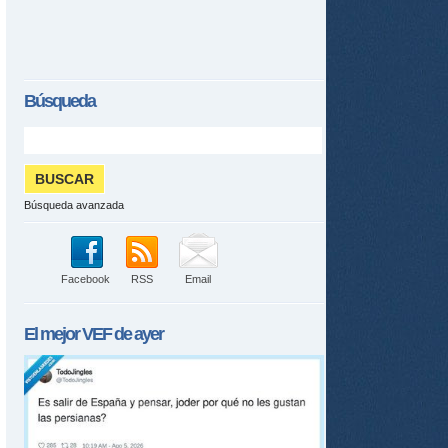
Búsqueda
Búsqueda avanzada
Facebook
RSS
Email
El mejor
VEF
de ayer