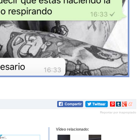
Compartir
Compartir
Compartir
Compar
en
en
en
en
Reportar por inapropiado
Pinterest
tumblr
Google+
mene
Vídeo relacionado: