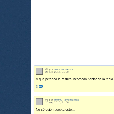
#2 por
minmusxminmus
26 sep 2016, 21:09
A qué persona le resulta incómodo hablar de la regla
3
#1 por
amumu_lamomiatriste
26 sep 2016, 21:06
No sé quién acepta esto...