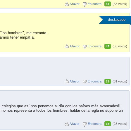
A favor
En contra
(53 votos)
51
destacado
a "los hombres", me encanta.
pamos tener empatía.
A favor
En contra
(55 votos)
47
A favor
En contra
(31 votos)
29
los colegios que así nos ponemos al día con los países más avanzados!!!
 no nos representa a todos los hombres, hablar de la regla no supone un
A favor
En contra
(23 votos)
15