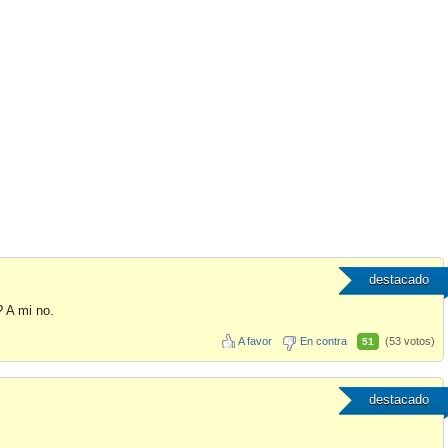
destacado
? A mi no.
A favor
En contra
(53 votos)
51
destacado